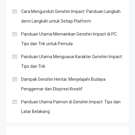
Cara Mengunduh Genshin Impact: Panduan Langkah
demi Langkah untuk Setiap Platform
Panduan Utama Memainkan Genshin Impact di PC:
Tips dan Trik untuk Pemula
Panduan Utama Menguasai Karakter Genshin Impact:
Tips dan Trik
Dampak Genshin Hentai: Menjelajahi Budaya
Penggemar dan Ekspresi Kreatif
Panduan Utama Paimon di Genshin Impact: Tips dan
Latar Belakang