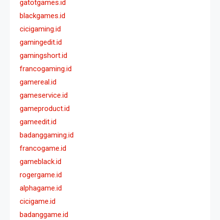
gatotgames.id
blackgames.id
cicigaming.id
gamingedit.id
gamingshort.id
francogaming.id
gamereal.id
gameservice.id
gameproduct.id
gameedit.id
badanggaming.id
francogame.id
gameblack.id
rogergame.id
alphagame.id
cicigame.id
badanggame.id