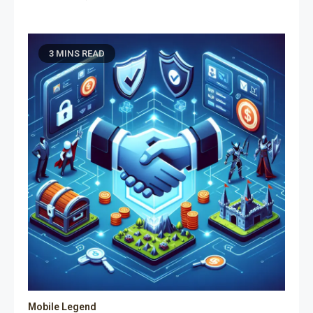
3 MINS READ
Mobile Legend