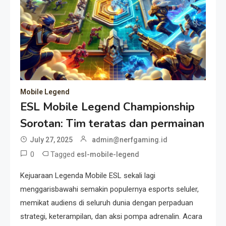
Mobile Legend
ESL Mobile Legend Championship
Sorotan: Tim teratas dan permainan
July 27, 2025
admin@nerfgaming.id
0
Tagged
esl-mobile-legend
Kejuaraan Legenda Mobile ESL sekali lagi
menggarisbawahi semakin populernya esports seluler,
memikat audiens di seluruh dunia dengan perpaduan
strategi, keterampilan, dan aksi pompa adrenalin. Acara