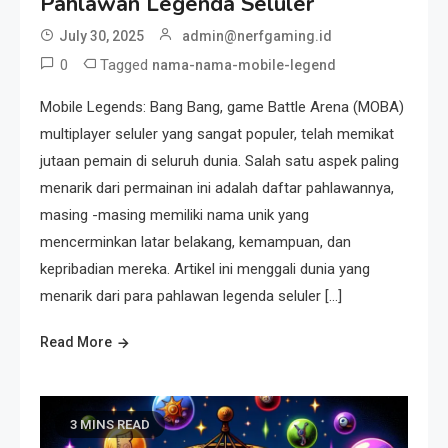
Pahlawan Legenda Seluler
July 30, 2025
admin@nerfgaming.id
0
Tagged
nama-nama-mobile-legend
Mobile Legends: Bang Bang, game Battle Arena (MOBA)
multiplayer seluler yang sangat populer, telah memikat
jutaan pemain di seluruh dunia. Salah satu aspek paling
menarik dari permainan ini adalah daftar pahlawannya,
masing -masing memiliki nama unik yang
mencerminkan latar belakang, kemampuan, dan
kepribadian mereka. Artikel ini menggali dunia yang
menarik dari para pahlawan legenda seluler […]
Read More
3 MINS READ