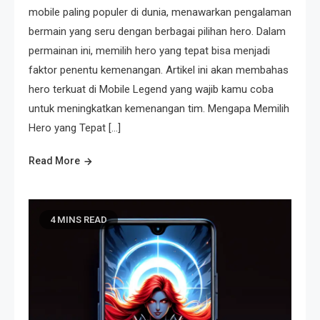
mobile paling populer di dunia, menawarkan pengalaman
bermain yang seru dengan berbagai pilihan hero. Dalam
permainan ini, memilih hero yang tepat bisa menjadi
faktor penentu kemenangan. Artikel ini akan membahas
hero terkuat di Mobile Legend yang wajib kamu coba
untuk meningkatkan kemenangan tim. Mengapa Memilih
Hero yang Tepat […]
Read More
4 MINS READ