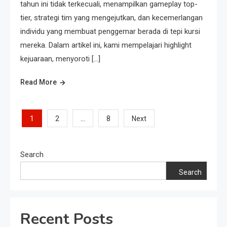
tahun ini tidak terkecuali, menampilkan gameplay top-
tier, strategi tim yang mengejutkan, dan kecemerlangan
individu yang membuat penggemar berada di tepi kursi
mereka. Dalam artikel ini, kami mempelajari highlight
kejuaraan, menyoroti […]
Read More
Posts
1
…
2
8
Next
pagination
Search
Search
Recent Posts