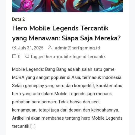
Dota 2
Hero Mobile Legends Tercantik
yang Menawan: Siapa Saja Mereka?
July 31, 2025
admin@nerfgaming.id
0
Tagged
hero-mobile-legend-tercantik
Mobile Legends: Bang Bang adalah salah satu game
MOBA yang sangat populer di Asia, termasuk Indonesia.
Selain gameplay yang seru dan kompetitif, karakter atau
hero yang ada dalam Mobile Legends juga menarik
perhatian para pemain. Tidak hanya dari segi
kemampuan, tetapi juga dari desain dan keindahannya.
Artikel ini akan membahas tentang hero Mobile Legends
tercantik […]