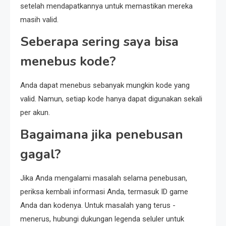
setelah mendapatkannya untuk memastikan mereka
masih valid.
Seberapa sering saya bisa
menebus kode?
Anda dapat menebus sebanyak mungkin kode yang
valid. Namun, setiap kode hanya dapat digunakan sekali
per akun.
Bagaimana jika penebusan
gagal?
Jika Anda mengalami masalah selama penebusan,
periksa kembali informasi Anda, termasuk ID game
Anda dan kodenya. Untuk masalah yang terus -
menerus, hubungi dukungan legenda seluler untuk