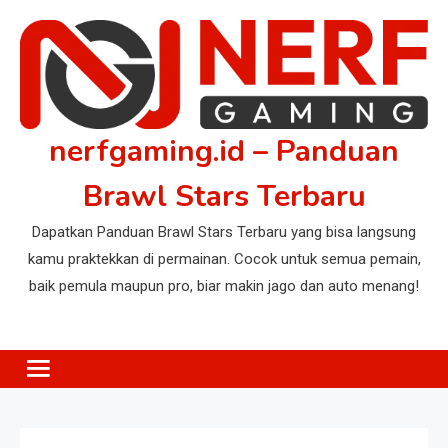
Skip
to
content
nerfgaming.id – Panduan
Brawl Stars Terbaru
Dapatkan Panduan Brawl Stars Terbaru yang bisa langsung
kamu praktekkan di permainan. Cocok untuk semua pemain,
baik pemula maupun pro, biar makin jago dan auto menang!