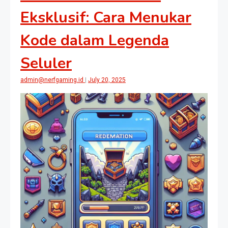
Eksklusif: Cara Menukar
Kode dalam Legenda
Seluler
admin@nerfgaming.id
|
July 20, 2025