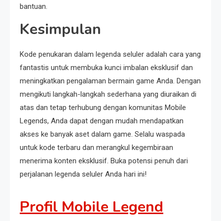
bantuan.
Kesimpulan
Kode penukaran dalam legenda seluler adalah cara yang
fantastis untuk membuka kunci imbalan eksklusif dan
meningkatkan pengalaman bermain game Anda. Dengan
mengikuti langkah-langkah sederhana yang diuraikan di
atas dan tetap terhubung dengan komunitas Mobile
Legends, Anda dapat dengan mudah mendapatkan
akses ke banyak aset dalam game. Selalu waspada
untuk kode terbaru dan merangkul kegembiraan
menerima konten eksklusif. Buka potensi penuh dari
perjalanan legenda seluler Anda hari ini!
Profil Mobile Legend