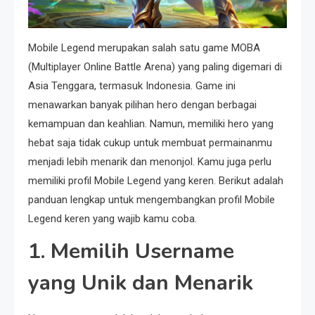
Mobile Legend merupakan salah satu game MOBA
(Multiplayer Online Battle Arena) yang paling digemari di
Asia Tenggara, termasuk Indonesia. Game ini
menawarkan banyak pilihan hero dengan berbagai
kemampuan dan keahlian. Namun, memiliki hero yang
hebat saja tidak cukup untuk membuat permainanmu
menjadi lebih menarik dan menonjol. Kamu juga perlu
memiliki profil Mobile Legend yang keren. Berikut adalah
panduan lengkap untuk mengembangkan profil Mobile
Legend keren yang wajib kamu coba.
1. Memilih Username
yang Unik dan Menarik