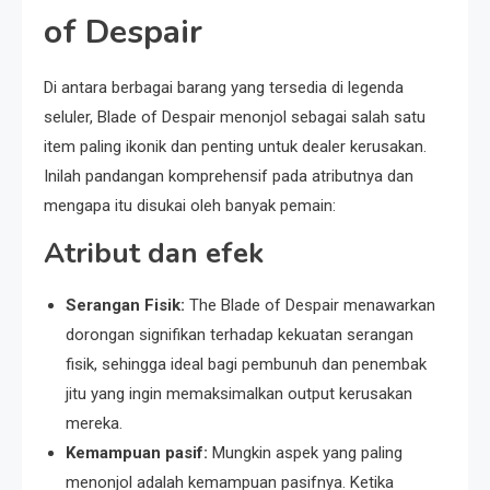
of Despair
Di antara berbagai barang yang tersedia di legenda
seluler, Blade of Despair menonjol sebagai salah satu
item paling ikonik dan penting untuk dealer kerusakan.
Inilah pandangan komprehensif pada atributnya dan
mengapa itu disukai oleh banyak pemain:
Atribut dan efek
Serangan Fisik:
The Blade of Despair menawarkan
dorongan signifikan terhadap kekuatan serangan
fisik, sehingga ideal bagi pembunuh dan penembak
jitu yang ingin memaksimalkan output kerusakan
mereka.
Kemampuan pasif:
Mungkin aspek yang paling
menonjol adalah kemampuan pasifnya. Ketika