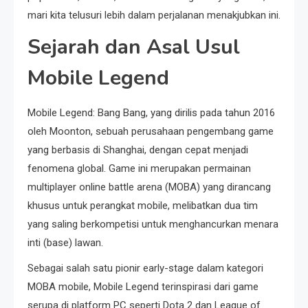
mari kita telusuri lebih dalam perjalanan menakjubkan ini.
Sejarah dan Asal Usul
Mobile Legend
Mobile Legend: Bang Bang, yang dirilis pada tahun 2016
oleh Moonton, sebuah perusahaan pengembang game
yang berbasis di Shanghai, dengan cepat menjadi
fenomena global. Game ini merupakan permainan
multiplayer online battle arena (MOBA) yang dirancang
khusus untuk perangkat mobile, melibatkan dua tim
yang saling berkompetisi untuk menghancurkan menara
inti (base) lawan.
Sebagai salah satu pionir early-stage dalam kategori
MOBA mobile, Mobile Legend terinspirasi dari game
serupa di platform PC seperti Dota 2 dan League of