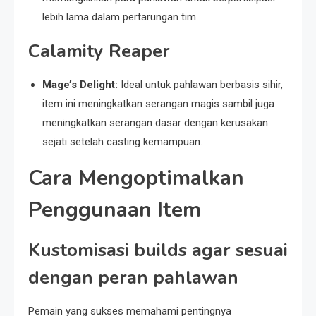
lebih lama dalam pertarungan tim.
Calamity Reaper
Mage’s Delight:
Ideal untuk pahlawan berbasis sihir,
item ini meningkatkan serangan magis sambil juga
meningkatkan serangan dasar dengan kerusakan
sejati setelah casting kemampuan.
Cara Mengoptimalkan
Penggunaan Item
Kustomisasi builds agar sesuai
dengan peran pahlawan
Pemain yang sukses memahami pentingnya