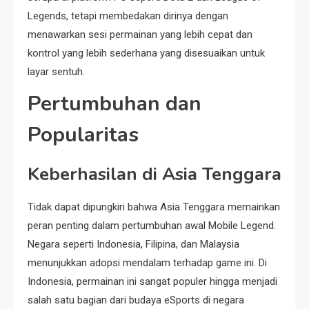
Legends, tetapi membedakan dirinya dengan
menawarkan sesi permainan yang lebih cepat dan
kontrol yang lebih sederhana yang disesuaikan untuk
layar sentuh.
Pertumbuhan dan
Popularitas
Keberhasilan di Asia Tenggara
Tidak dapat dipungkiri bahwa Asia Tenggara memainkan
peran penting dalam pertumbuhan awal Mobile Legend.
Negara seperti Indonesia, Filipina, dan Malaysia
menunjukkan adopsi mendalam terhadap game ini. Di
Indonesia, permainan ini sangat populer hingga menjadi
salah satu bagian dari budaya eSports di negara