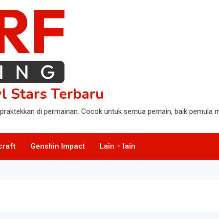
l Stars Terbaru
praktekkan di permainan. Cocok untuk semua pemain, baik pemula m
craft
Genshin Impact
Lain – lain