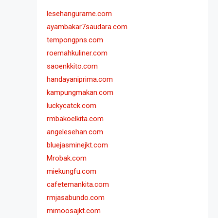
lesehangurame.com
ayambakar7saudara.com
tempongpns.com
roemahkuliner.com
saoenkkito.com
handayaniprima.com
kampungmakan.com
luckycatck.com
rmbakoelkita.com
angelesehan.com
bluejasminejkt.com
Mrobak.com
miekungfu.com
cafetemankita.com
rmjasabundo.com
mimoosajkt.com