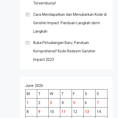
Tersembunyi!
Cara Mendapatkan dan Menukarkan Kode di
Genshin Impact: Panduan Langkah demi
Langkah
Buka Petualangan Baru: Panduan
Komprehensif Kode Redeem Genshin
Impact 2023
June 2026
M
T
W
T
F
S
S
1
2
3
4
5
6
7
8
9
10
11
12
13
14