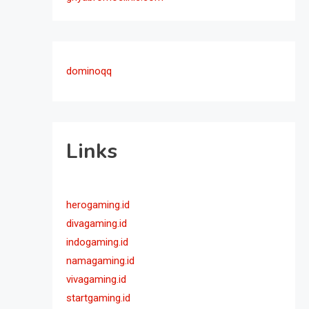
dominoqq
Links
herogaming.id
divagaming.id
indogaming.id
namagaming.id
vivagaming.id
startgaming.id