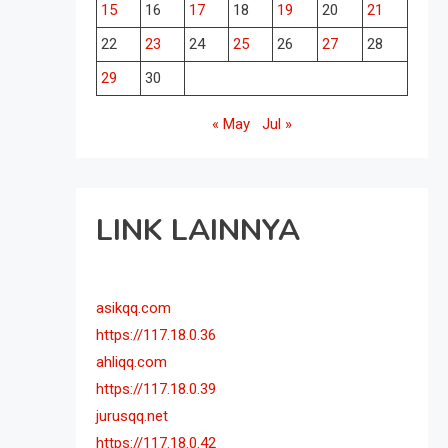
15
16
17
18
19
20
21
22
23
24
25
26
27
28
29
30
« May
Jul »
LINK LAINNYA
asikqq.com
https://117.18.0.36
ahliqq.com
https://117.18.0.39
jurusqq.net
https://117.18.0.42