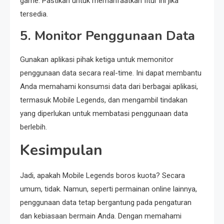
game. Pastikan untuk memanfaatkan fitur ini jika
tersedia.
5. Monitor Penggunaan Data
Gunakan aplikasi pihak ketiga untuk memonitor
penggunaan data secara real-time. Ini dapat membantu
Anda memahami konsumsi data dari berbagai aplikasi,
termasuk Mobile Legends, dan mengambil tindakan
yang diperlukan untuk membatasi penggunaan data
berlebih.
Kesimpulan
Jadi, apakah Mobile Legends boros kuota? Secara
umum, tidak. Namun, seperti permainan online lainnya,
penggunaan data tetap bergantung pada pengaturan
dan kebiasaan bermain Anda. Dengan memahami