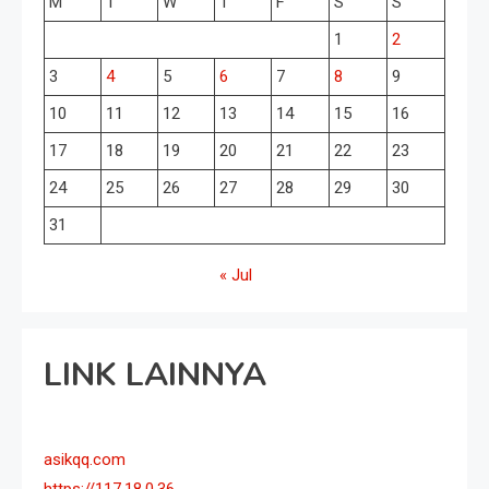
M
T
W
T
F
S
S
1
2
3
4
5
6
7
8
9
10
11
12
13
14
15
16
17
18
19
20
21
22
23
24
25
26
27
28
29
30
31
« Jul
LINK LAINNYA
asikqq.com