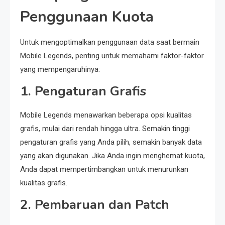
Penggunaan Kuota
Untuk mengoptimalkan penggunaan data saat bermain
Mobile Legends, penting untuk memahami faktor-faktor
yang mempengaruhinya:
1. Pengaturan Grafis
Mobile Legends menawarkan beberapa opsi kualitas
grafis, mulai dari rendah hingga ultra. Semakin tinggi
pengaturan grafis yang Anda pilih, semakin banyak data
yang akan digunakan. Jika Anda ingin menghemat kuota,
Anda dapat mempertimbangkan untuk menurunkan
kualitas grafis.
2. Pembaruan dan Patch