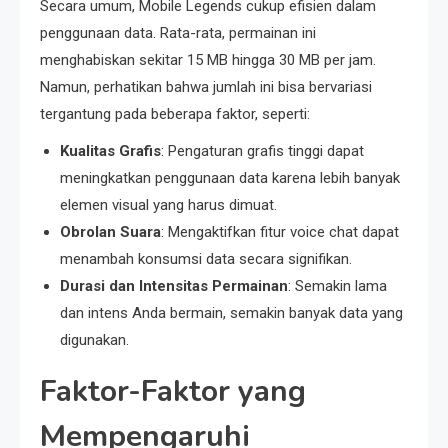
Secara umum, Mobile Legends cukup efisien dalam
penggunaan data. Rata-rata, permainan ini
menghabiskan sekitar 15 MB hingga 30 MB per jam.
Namun, perhatikan bahwa jumlah ini bisa bervariasi
tergantung pada beberapa faktor, seperti:
Kualitas Grafis
: Pengaturan grafis tinggi dapat
meningkatkan penggunaan data karena lebih banyak
elemen visual yang harus dimuat.
Obrolan Suara
: Mengaktifkan fitur voice chat dapat
menambah konsumsi data secara signifikan.
Durasi dan Intensitas Permainan
: Semakin lama
dan intens Anda bermain, semakin banyak data yang
digunakan.
Faktor-Faktor yang
Mempengaruhi