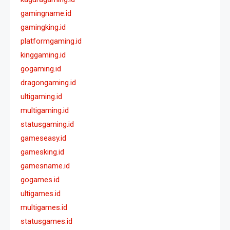
gamingname.id
gamingking.id
platformgaming.id
kinggaming.id
gogaming.id
dragongaming.id
ultigaming.id
multigaming.id
statusgaming.id
gameseasy.id
gamesking.id
gamesname.id
gogames.id
ultigames.id
multigames.id
statusgames.id