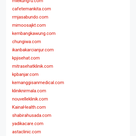
miekungfu.com
cafetemankita.com
rmjasabundo.com
mimoosajkt.com
kembangkawung.com
chungiwa.com
ikanbakarcianjur.com
kpjisehat.com
mitrasehatklinik.com
kpbanjar.com
kemanggisanmedical.com
kliniknirmala.com
nouvelleklinik.com
KainaHealth.com
shabirahusada.com
yadikacare.com
astaclinic.com