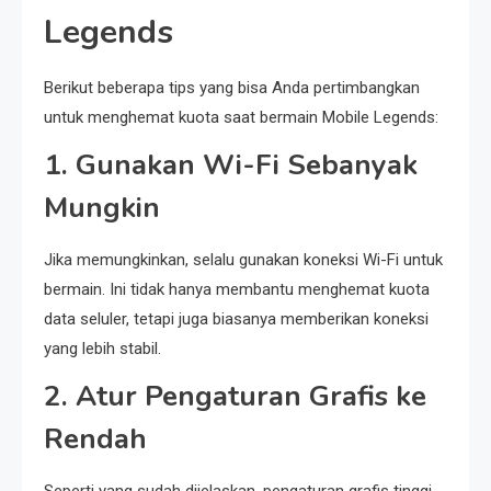
Legends
Berikut beberapa tips yang bisa Anda pertimbangkan
untuk menghemat kuota saat bermain Mobile Legends:
1. Gunakan Wi-Fi Sebanyak
Mungkin
Jika memungkinkan, selalu gunakan koneksi Wi-Fi untuk
bermain. Ini tidak hanya membantu menghemat kuota
data seluler, tetapi juga biasanya memberikan koneksi
yang lebih stabil.
2. Atur Pengaturan Grafis ke
Rendah