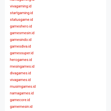
vivagaming.id
startgaming.id
statusgame.id
gameshero.id
gamesmesin.id
gamesindo.id
gamesdiva.id
gamessuper.id
herogames.id
mesingames.id
divagames.id
vivagames.id
musimgames.id
namagames.id
gamecore.id
gamemesin.id