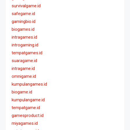
survivalgame.id
safegame.id
gamingbio.id
biogames.id
intragames.id
introgaming.id
tempatgames.id
suaragame.id
intragame.id
omnigame.id
kumpulangames.id
biogame.id
kumpulangame.id
tempatgame.id
gamesproduct.id
miyagames.id