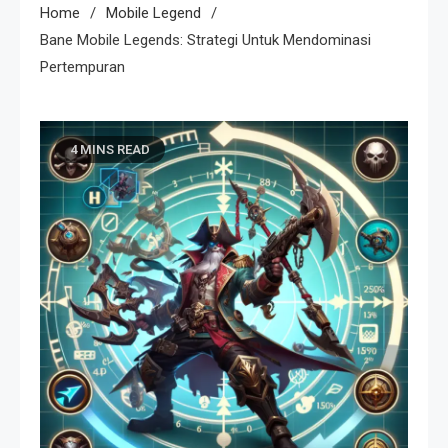
Home
Mobile Legend
Bane Mobile Legends: Strategi Untuk Mendominasi
Pertempuran
4 MINS READ