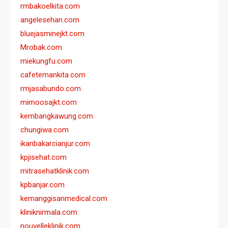
rmbakoelkita.com
angelesehan.com
bluejasminejkt.com
Mrobak.com
miekungfu.com
cafetemankita.com
rmjasabundo.com
mimoosajkt.com
kembangkawung.com
chungiwa.com
ikanbakarcianjur.com
kpjisehat.com
mitrasehatklinik.com
kpbanjar.com
kemanggisanmedical.com
kliniknirmala.com
nouvelleklinik.com