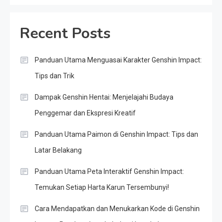
Recent Posts
Panduan Utama Menguasai Karakter Genshin Impact:
Tips dan Trik
Dampak Genshin Hentai: Menjelajahi Budaya
Penggemar dan Ekspresi Kreatif
Panduan Utama Paimon di Genshin Impact: Tips dan
Latar Belakang
Panduan Utama Peta Interaktif Genshin Impact:
Temukan Setiap Harta Karun Tersembunyi!
Cara Mendapatkan dan Menukarkan Kode di Genshin