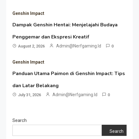
Genshin Impact
Dampak Genshin Hentai: Menjelajahi Budaya
Penggemar dan Ekspresi Kreatif
Admin@nerfgaming.id
August 2, 2026
0
Genshin Impact
Panduan Utama Paimon di Genshin Impact: Tips
dan Latar Belakang
Admin@nerfgaming.id
July 31, 2026
0
Search
Search