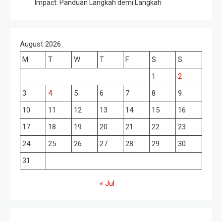
Impact: Panduan Langkah demi Langkah
August 2026
M
T
W
T
F
S
S
1
2
3
4
5
6
7
8
9
10
11
12
13
14
15
16
17
18
19
20
21
22
23
24
25
26
27
28
29
30
31
« Jul