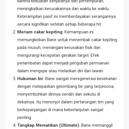
karena kekuatan senjatanya dari pertempuran,
meningkatkan kerusakannya dari waktu ke waktu.
Keterampilan pasif ini memberdayakan serangannya
secara signifikan setelah setiap beberapa hit.
Meriam cakar kepiting
: Kemampuan ini
memungkinkan Bane untuk menembak cakar kepiting
pada musuh, menangani kerusakan fisik dan
mengurangi kecepatan gerakan target. Efek
perlambatan dapat menjadi pengubah permainan
dalam mengejar atau melarikan diri dari lawan.
Hukuman bir
: Bane sangat meregenerasi kesehatan
dengan melepaskan gelombang bir yang terpesona,
menyembuhkan dirinya sendiri dan sekutu di
dekatnya. Itu menonjol dalam pertarungan tim yang
berkepanjangan di mana keberlanjutan sangat
penting.
Tangkap Mematikan (Ultimate)
: Bane memanggil