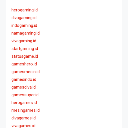
herogaming.id
divagaming.id
indogaming.id
namagaming.id
vivagaming.id
startgaming.id
statusgame.id
gameshero.id
gamesmesin.id
gamesindo.id
gamesdiva.id
gamessuper.id
herogames.id
mesingames.id
divagames.id
vivagames.id