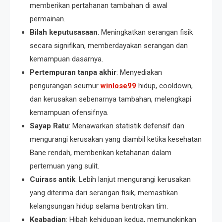
memberikan pertahanan tambahan di awal
permainan.
Bilah keputusasaan
: Meningkatkan serangan fisik
secara signifikan, memberdayakan serangan dan
kemampuan dasarnya.
Pertempuran tanpa akhir
: Menyediakan
pengurangan seumur
winlose99
hidup, cooldown,
dan kerusakan sebenarnya tambahan, melengkapi
kemampuan ofensifnya.
Sayap Ratu
: Menawarkan statistik defensif dan
mengurangi kerusakan yang diambil ketika kesehatan
Bane rendah, memberikan ketahanan dalam
pertemuan yang sulit.
Cuirass antik
: Lebih lanjut mengurangi kerusakan
yang diterima dari serangan fisik, memastikan
kelangsungan hidup selama bentrokan tim.
Keabadian
: Hibah kehidupan kedua, memungkinkan