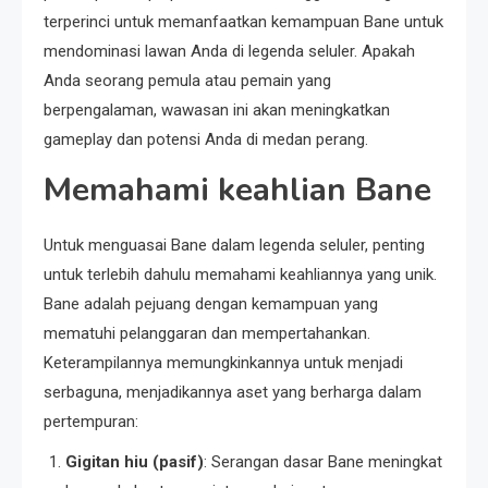
terperinci untuk memanfaatkan kemampuan Bane untuk
mendominasi lawan Anda di legenda seluler. Apakah
Anda seorang pemula atau pemain yang
berpengalaman, wawasan ini akan meningkatkan
gameplay dan potensi Anda di medan perang.
Memahami keahlian Bane
Untuk menguasai Bane dalam legenda seluler, penting
untuk terlebih dahulu memahami keahliannya yang unik.
Bane adalah pejuang dengan kemampuan yang
mematuhi pelanggaran dan mempertahankan.
Keterampilannya memungkinkannya untuk menjadi
serbaguna, menjadikannya aset yang berharga dalam
pertempuran:
Gigitan hiu (pasif)
: Serangan dasar Bane meningkat