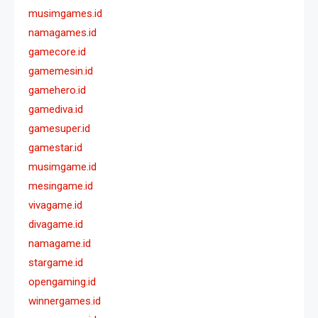
musimgames.id
namagames.id
gamecore.id
gamemesin.id
gamehero.id
gamediva.id
gamesuper.id
gamestar.id
musimgame.id
mesingame.id
vivagame.id
divagame.id
namagame.id
stargame.id
opengaming.id
winnergames.id