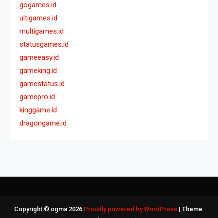
gogames.id
ultigames.id
multigames.id
statusgames.id
gameeasy.id
gameking.id
gamestatus.id
gamepro.id
kinggame.id
dragongame.id
Copyright © ogma 2026
Proudly powered by WordPress
|
Theme: