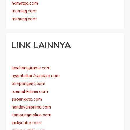
hematqq.com
murniqq.com
menuqq.com
LINK LAINNYA
lesehangurame.com
ayambakar7saudara.com
tempongpns.com
roemahkuliner.com
saoenkkito.com
handayaniprima.com
kampungmakan.com
luckycatck.com