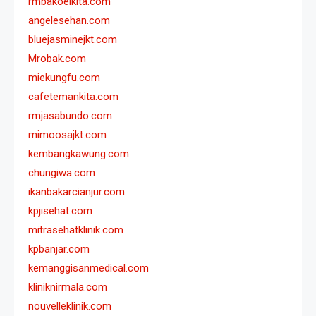
rmbakoelkita.com
angelesehan.com
bluejasminejkt.com
Mrobak.com
miekungfu.com
cafetemankita.com
rmjasabundo.com
mimoosajkt.com
kembangkawung.com
chungiwa.com
ikanbakarcianjur.com
kpjisehat.com
mitrasehatklinik.com
kpbanjar.com
kemanggisanmedical.com
kliniknirmala.com
nouvelleklinik.com