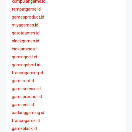
kumpulangame.id
tempatgame.id
gamesproduct.id
miyagames.id
gatotgames.id
blackgames.id
cicigaming.id
gamingedit.id
gamingshort.id
francogaming.id
gamereal.id
gameservice.id
gameproduct.id
gameedit.id
badanggaming.id
francogame.id
gameblack.id