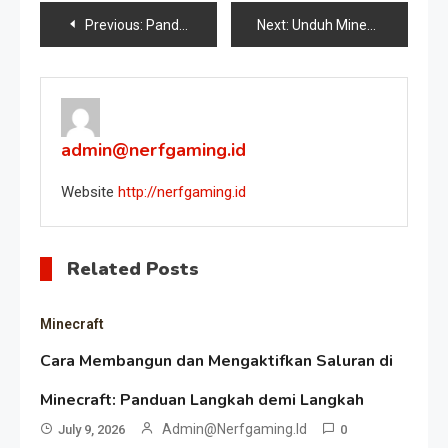
Post
Previous:
Panduan Utama Server Minecraft PE Terbaik di Indonesia
Next:
Unduh Minecraft Patch 1.20.50: Apa yang Baru dan Cara Menginstalnya
navigation
admin@nerfgaming.id
Website
http://nerfgaming.id
Related Posts
Minecraft
Cara Membangun dan Mengaktifkan Saluran di
Minecraft: Panduan Langkah demi Langkah
Admin@nerfgaming.id
July 9, 2026
0