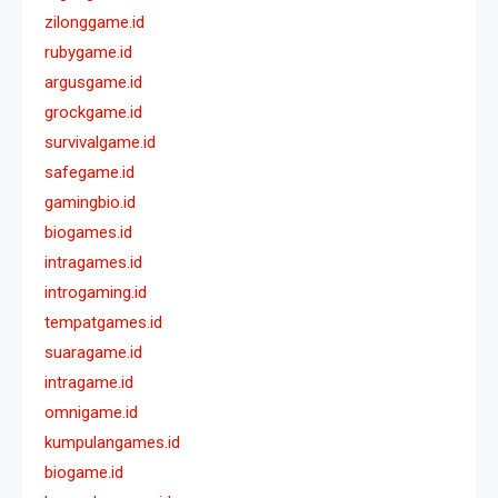
zilonggame.id
rubygame.id
argusgame.id
grockgame.id
survivalgame.id
safegame.id
gamingbio.id
biogames.id
intragames.id
introgaming.id
tempatgames.id
suaragame.id
intragame.id
omnigame.id
kumpulangames.id
biogame.id