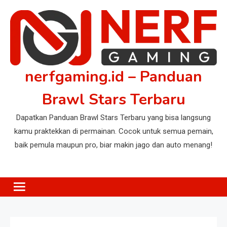
Skip
to
content
nerfgaming.id – Panduan
Brawl Stars Terbaru
Dapatkan Panduan Brawl Stars Terbaru yang bisa langsung
kamu praktekkan di permainan. Cocok untuk semua pemain,
baik pemula maupun pro, biar makin jago dan auto menang!