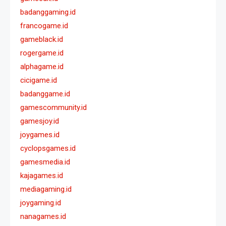
badanggaming.id
francogame.id
gameblack.id
rogergame.id
alphagame.id
cicigame.id
badanggame.id
gamescommunity.id
gamesjoy.id
joygames.id
cyclopsgames.id
gamesmedia.id
kajagames.id
mediagaming.id
joygaming.id
nanagames.id