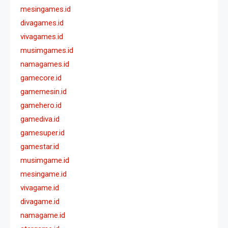
mesingames.id
divagames.id
vivagames.id
musimgames.id
namagames.id
gamecore.id
gamemesin.id
gamehero.id
gamediva.id
gamesuper.id
gamestar.id
musimgame.id
mesingame.id
vivagame.id
divagame.id
namagame.id