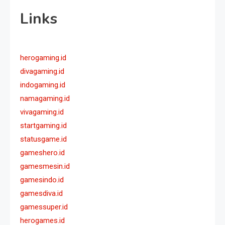
Links
herogaming.id
divagaming.id
indogaming.id
namagaming.id
vivagaming.id
startgaming.id
statusgame.id
gameshero.id
gamesmesin.id
gamesindo.id
gamesdiva.id
gamessuper.id
herogames.id