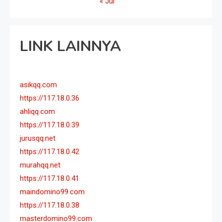
« Jul
LINK LAINNYA
asikqq.com
https://117.18.0.36
ahliqq.com
https://117.18.0.39
jurusqq.net
https://117.18.0.42
murahqq.net
https://117.18.0.41
maindomino99.com
https://117.18.0.38
masterdomino99.com