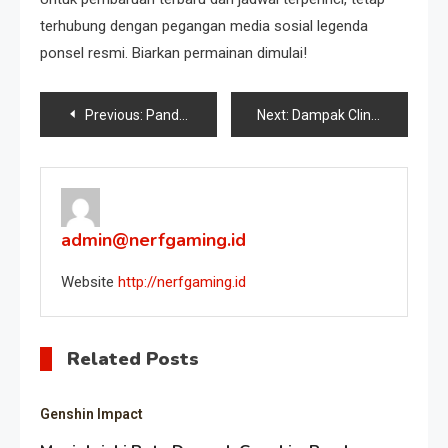
terhubung dengan pegangan media sosial legenda
ponsel resmi. Biarkan permainan dimulai!
Post
Previous:
Panduan Utama untuk Semua Pahlawan di Legenda Seluler
Next:
Dampak Clint pada meta legenda seluler
navigation
admin@nerfgaming.id
Website
http://nerfgaming.id
Related Posts
Genshin Impact