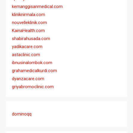
kemanggisanmedical.com
kliniknirmala.com
nouvelleklinik.com
KainaHealth.com
shabirahusada.com
yadikacare.com
astaclinic.com
ibnusinalombok.com
grahamedicalkurdi.com
dyanzacare.com
griyabromoclinic.com
dominoqq