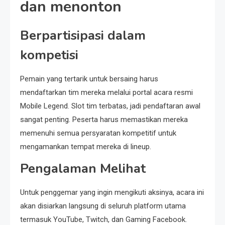
dan menonton
Berpartisipasi dalam
kompetisi
Pemain yang tertarik untuk bersaing harus
mendaftarkan tim mereka melalui portal acara resmi
Mobile Legend. Slot tim terbatas, jadi pendaftaran awal
sangat penting. Peserta harus memastikan mereka
memenuhi semua persyaratan kompetitif untuk
mengamankan tempat mereka di lineup.
Pengalaman Melihat
Untuk penggemar yang ingin mengikuti aksinya, acara ini
akan disiarkan langsung di seluruh platform utama
termasuk YouTube, Twitch, dan Gaming Facebook.