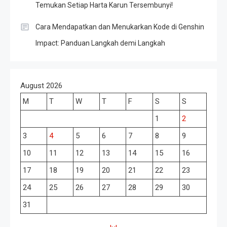
Temukan Setiap Harta Karun Tersembunyi!
Cara Mendapatkan dan Menukarkan Kode di Genshin
Impact: Panduan Langkah demi Langkah
August 2026
M
T
W
T
F
S
S
1
2
3
4
5
6
7
8
9
10
11
12
13
14
15
16
17
18
19
20
21
22
23
24
25
26
27
28
29
30
31