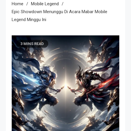
Home
Mobile Legend
Epic Showdown Menunggu Di Acara Mabar Mobile
Legend Minggu Ini
3 MINS READ