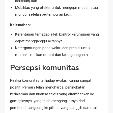
berkelanjutan.
Mobilitas yang efektif untuk mengejar musuh atau
mundur setelah pertempuran kecil.
Kelemahan:
Kerentanan terhadap efek kontrol kerumunan yang
dapat mengganggu alirannya.
Ketergantungan pada waktu dan presisi untuk
memaksimalkan output dan kelangsungan hidup.
Persepsi komunitas
Reaksi komunitas terhadap evolusi Karina sangat
positif. Pemain telah menghargai peningkatan
kedalaman dan nuansa taktis yang ditambahkan ke
gameplaynya, yang telah mengangkatnya dari
pembunuh langsung ke pilihan yang canggih dan otak