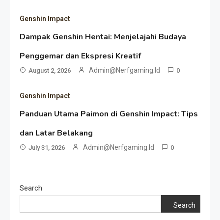
Genshin Impact
Dampak Genshin Hentai: Menjelajahi Budaya
Penggemar dan Ekspresi Kreatif
Admin@nerfgaming.id
August 2, 2026
0
Genshin Impact
Panduan Utama Paimon di Genshin Impact: Tips
dan Latar Belakang
Admin@nerfgaming.id
July 31, 2026
0
Search
Search