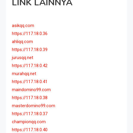
LINK LAINNYA
asikqq.com
https://117.18.0.36
ahliqq.com
https://117.18.0.39
jurusqq.net
https://117.18.0.42
murahqq.net
https://117.18.0.41
maindomino99.com
https://117.18.0.38
masterdomino99.com
https://117.18.0.37
championqq.com
https://117.18.0.40