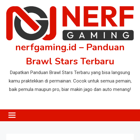
Skip
to
content
nerfgaming.id – Panduan
Brawl Stars Terbaru
Dapatkan Panduan Brawl Stars Terbaru yang bisa langsung
kamu praktekkan di permainan. Cocok untuk semua pemain,
baik pemula maupun pro, biar makin jago dan auto menang!