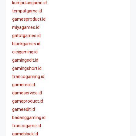
kumpulangame.id
tempatgame.id
gamesproduct.id
miyagames.id
gatotgames.id
blackgames.id
cicigaming.id
gamingedit.id
gamingshort.id
francogaming.id
gamereal.id
gameservice.id
gameproduct.id
gameedit.id
badanggaming.id
francogame.id
gameblack.id