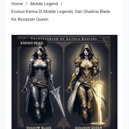
Home
Mobile Legend
Evolusi Karina Di Mobile Legends: Dari Shadow Blade
Ke Assassin Queen
4 MINS READ