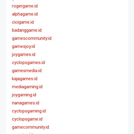
rogergame.id
alphagame.id
cicigame.id
badanggame.id
gamescommunity.id
gamesjoy.id
joygames.id
cyclopsgames.id
gamesmedia.id
kajagames.id
mediagaming.id
joygaming.id
nanagames.id
cyclopsgaming.id
cyclopsgame.id
gamecommunity.id