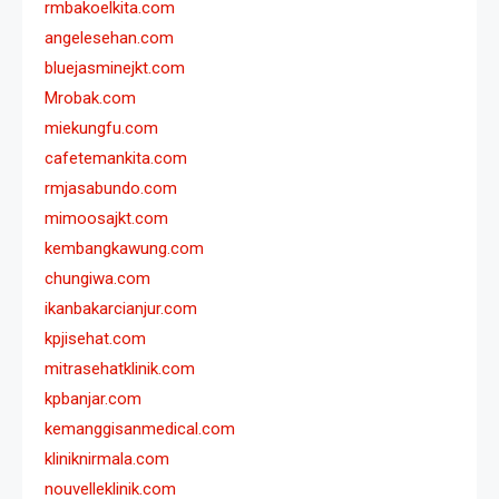
rmbakoelkita.com
angelesehan.com
bluejasminejkt.com
Mrobak.com
miekungfu.com
cafetemankita.com
rmjasabundo.com
mimoosajkt.com
kembangkawung.com
chungiwa.com
ikanbakarcianjur.com
kpjisehat.com
mitrasehatklinik.com
kpbanjar.com
kemanggisanmedical.com
kliniknirmala.com
nouvelleklinik.com