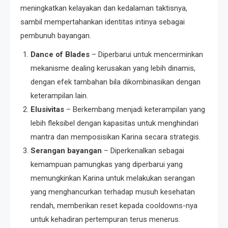
meningkatkan kelayakan dan kedalaman taktisnya,
sambil mempertahankan identitas intinya sebagai
pembunuh bayangan.
Dance of Blades
– Diperbarui untuk mencerminkan
mekanisme dealing kerusakan yang lebih dinamis,
dengan efek tambahan bila dikombinasikan dengan
keterampilan lain.
Elusivitas
– Berkembang menjadi keterampilan yang
lebih fleksibel dengan kapasitas untuk menghindari
mantra dan memposisikan Karina secara strategis.
Serangan bayangan
– Diperkenalkan sebagai
kemampuan pamungkas yang diperbarui yang
memungkinkan Karina untuk melakukan serangan
yang menghancurkan terhadap musuh kesehatan
rendah, memberikan reset kepada cooldowns-nya
untuk kehadiran pertempuran terus menerus.