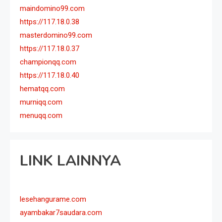
maindomino99.com
https://117.18.0.38
masterdomino99.com
https://117.18.0.37
championqq.com
https://117.18.0.40
hematqq.com
murniqq.com
menuqq.com
LINK LAINNYA
lesehangurame.com
ayambakar7saudara.com