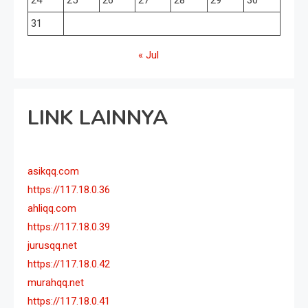
24
25
26
27
28
29
30
31
« Jul
LINK LAINNYA
asikqq.com
https://117.18.0.36
ahliqq.com
https://117.18.0.39
jurusqq.net
https://117.18.0.42
murahqq.net
https://117.18.0.41