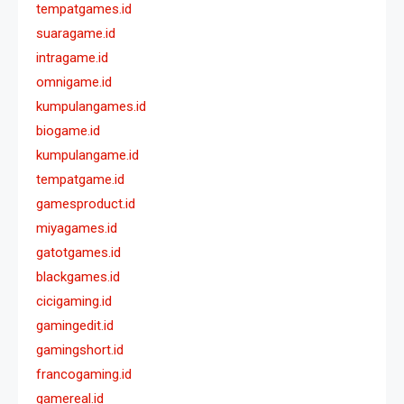
tempatgames.id
suaragame.id
intragame.id
omnigame.id
kumpulangames.id
biogame.id
kumpulangame.id
tempatgame.id
gamesproduct.id
miyagames.id
gatotgames.id
blackgames.id
cicigaming.id
gamingedit.id
gamingshort.id
francogaming.id
gamereal.id