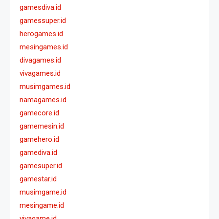
gamesdiva.id
gamessuper.id
herogames.id
mesingames.id
divagames.id
vivagames.id
musimgames.id
namagames.id
gamecore.id
gamemesin.id
gamehero.id
gamediva.id
gamesuper.id
gamestar.id
musimgame.id
mesingame.id
vivagame.id