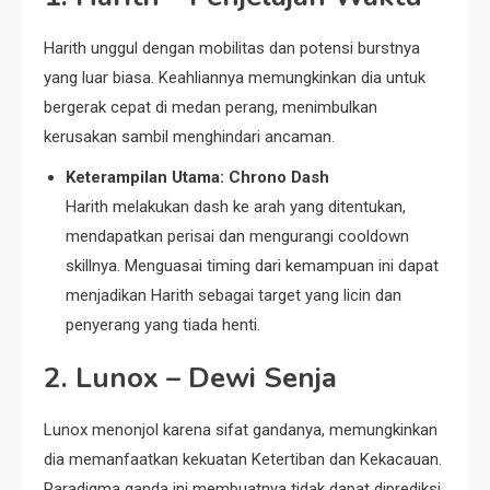
Harith unggul dengan mobilitas dan potensi burstnya
yang luar biasa. Keahliannya memungkinkan dia untuk
bergerak cepat di medan perang, menimbulkan
kerusakan sambil menghindari ancaman.
Keterampilan Utama: Chrono Dash
Harith melakukan dash ke arah yang ditentukan,
mendapatkan perisai dan mengurangi cooldown
skillnya. Menguasai timing dari kemampuan ini dapat
menjadikan Harith sebagai target yang licin dan
penyerang yang tiada henti.
2.
Lunox – Dewi Senja
Lunox menonjol karena sifat gandanya, memungkinkan
dia memanfaatkan kekuatan Ketertiban dan Kekacauan.
Paradigma ganda ini membuatnya tidak dapat diprediksi