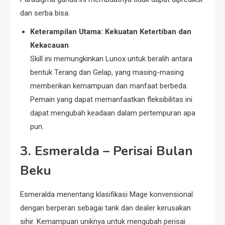
dan serba bisa.
Keterampilan Utama: Kekuatan Ketertiban dan
Kekacauan
Skill ini memungkinkan Lunox untuk beralih antara
bentuk Terang dan Gelap, yang masing-masing
memberikan kemampuan dan manfaat berbeda.
Pemain yang dapat memanfaatkan fleksibilitas ini
dapat mengubah keadaan dalam pertempuran apa
pun.
3.
Esmeralda – Perisai Bulan
Beku
Esmeralda menentang klasifikasi Mage konvensional
dengan berperan sebagai tank dan dealer kerusakan
sihir. Kemampuan uniknya untuk mengubah perisai