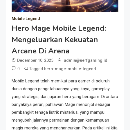
Mobile Legend
Hero Mage Mobile Legend:
Mengeluarkan Kekuatan
Arcane Di Arena
December 10, 2025
admin@nerfgaming.id
0
Tagged
hero-mage-mobile-legend
Mobile Legend telah memikat para gamer di seluruh
dunia dengan pengetahuannya yang kaya, gameplay
yang strategis, dan jajaran hero yang beragam. Di antara
banyaknya peran, pahlawan Mage menonjol sebagai
pembangkit tenaga listrik misterius, yang mampu
mengubah jalannya permainan dengan kemampuan
magis mereka yang menghancurkan. Pada artikel ini kita