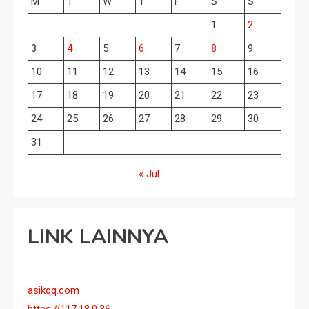
M
T
W
T
F
S
S
1
2
3
4
5
6
7
8
9
10
11
12
13
14
15
16
17
18
19
20
21
22
23
24
25
26
27
28
29
30
31
« Jul
LINK LAINNYA
asikqq.com