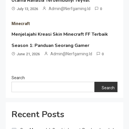
Utama Rahasia Tersembunyi Teyvat
Admin@nerfgaming.id
July 13, 2026
0
Minecraft
Menjelajahi Kreasi Skin Minecraft FF Terbaik
Season 1: Panduan Seorang Gamer
Admin@nerfgaming.id
June 21, 2026
0
Search
Search
Recent Posts