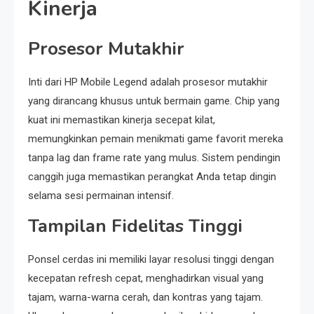
Kinerja
Prosesor Mutakhir
Inti dari HP Mobile Legend adalah prosesor mutakhir
yang dirancang khusus untuk bermain game. Chip yang
kuat ini memastikan kinerja secepat kilat,
memungkinkan pemain menikmati game favorit mereka
tanpa lag dan frame rate yang mulus. Sistem pendingin
canggih juga memastikan perangkat Anda tetap dingin
selama sesi permainan intensif.
Tampilan Fidelitas Tinggi
Ponsel cerdas ini memiliki layar resolusi tinggi dengan
kecepatan refresh cepat, menghadirkan visual yang
tajam, warna-warna cerah, dan kontras yang tajam.