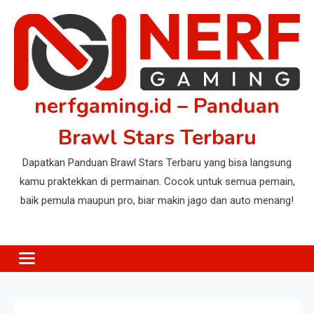
Skip
to
content
nerfgaming.id – Panduan
Brawl Stars Terbaru
Dapatkan Panduan Brawl Stars Terbaru yang bisa langsung
kamu praktekkan di permainan. Cocok untuk semua pemain,
baik pemula maupun pro, biar makin jago dan auto menang!