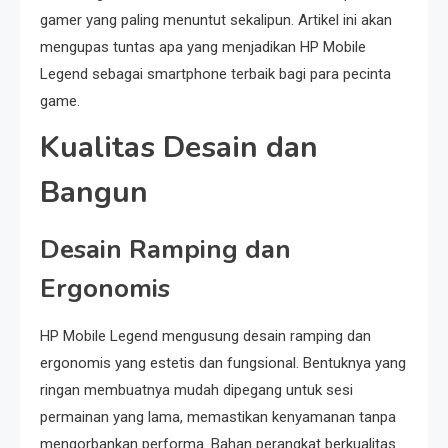
gamer yang paling menuntut sekalipun. Artikel ini akan
mengupas tuntas apa yang menjadikan HP Mobile
Legend sebagai smartphone terbaik bagi para pecinta
game.
Kualitas Desain dan
Bangun
Desain Ramping dan
Ergonomis
HP Mobile Legend mengusung desain ramping dan
ergonomis yang estetis dan fungsional. Bentuknya yang
ringan membuatnya mudah dipegang untuk sesi
permainan yang lama, memastikan kenyamanan tanpa
mengorbankan performa. Bahan perangkat berkualitas