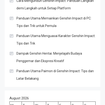
Cara Mengunduh Genshin Impact: Panduan Langkah
demi Langkah untuk Setiap Platform
Panduan Utama Memainkan Genshin Impact di PC:
Tips dan Trik untuk Pemula
Panduan Utama Menguasai Karakter Genshin Impact:
Tips dan Trik
Dampak Genshin Hentai: Menjelajahi Budaya
Penggemar dan Ekspresi Kreatif
Panduan Utama Paimon di Genshin Impact: Tips dan
Latar Belakang
August 2026