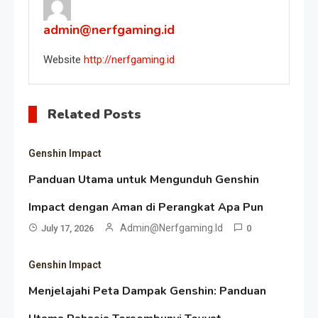
admin@nerfgaming.id
Website
http://nerfgaming.id
Related Posts
Genshin Impact
Panduan Utama untuk Mengunduh Genshin
Impact dengan Aman di Perangkat Apa Pun
Admin@nerfgaming.id
July 17, 2026
0
Genshin Impact
Menjelajahi Peta Dampak Genshin: Panduan