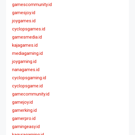
gamescommunity.id
gamesjoy.id
joygames.id
cyclopsgames.id
gamesmedia.id
kajagames.id
mediagaming.id
joygaming.id
nanagames.id
cyclopsgaming.id
cyclopsgame.id
gamecommunity.id
gamejoy.id
gamerking.id
gamerpro.id
gamingeasy.id
kaguragaming.id