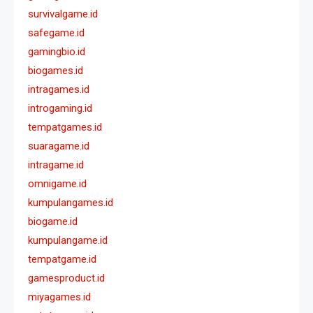
survivalgame.id
safegame.id
gamingbio.id
biogames.id
intragames.id
introgaming.id
tempatgames.id
suaragame.id
intragame.id
omnigame.id
kumpulangames.id
biogame.id
kumpulangame.id
tempatgame.id
gamesproduct.id
miyagames.id