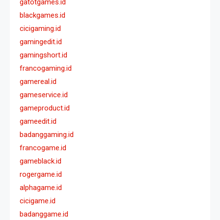
gatotgames.id
blackgames.id
cicigaming.id
gamingedit.id
gamingshort.id
francogaming.id
gamereal.id
gameservice.id
gameproduct.id
gameedit.id
badanggaming.id
francogame.id
gameblack.id
rogergame.id
alphagame.id
cicigame.id
badanggame.id