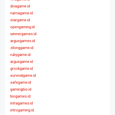
divagame.id
namagame.id
stargame.id
opengaming.id
winnergames.id
argusgames.id
zilonggame.id
rubygame.id
argusgame.id
grockgame.id
survivalgame.id
safegame.id
gamingbio.id
biogames.id
intragames.id
introgaming.id