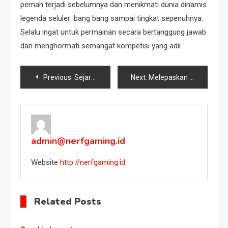
pernah terjadi sebelumnya dan menikmati dunia dinamis
legenda seluler: bang bang sampai tingkat sepenuhnya.
Selalu ingat untuk permainan secara bertanggung jawab
dan menghormati semangat kompetisi yang adil.
Post
Previous:
Sejarah Rilis Mobile Legends: Kapan Game Ini Pertama Kali Diluncurkan
Next:
Melepaskan Kekuatan Profil Legenda Seluler Anda: Tip dan Trik untuk Gamer
navigation
admin@nerfgaming.id
Website
http://nerfgaming.id
Related Posts