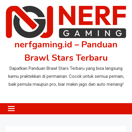
Skip
to
content
nerfgaming.id – Panduan
Brawl Stars Terbaru
Dapatkan Panduan Brawl Stars Terbaru yang bisa langsung
kamu praktekkan di permainan. Cocok untuk semua pemain,
baik pemula maupun pro, biar makin jago dan auto menang!