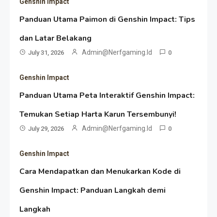
Genshin Impact
Panduan Utama Paimon di Genshin Impact: Tips
dan Latar Belakang
Admin@nerfgaming.id
July 31, 2026
0
Genshin Impact
Panduan Utama Peta Interaktif Genshin Impact:
Temukan Setiap Harta Karun Tersembunyi!
Admin@nerfgaming.id
July 29, 2026
0
Genshin Impact
Cara Mendapatkan dan Menukarkan Kode di
Genshin Impact: Panduan Langkah demi
Langkah