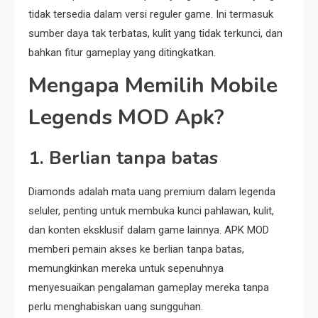
tidak tersedia dalam versi reguler game. Ini termasuk
sumber daya tak terbatas, kulit yang tidak terkunci, dan
bahkan fitur gameplay yang ditingkatkan.
Mengapa Memilih Mobile
Legends MOD Apk?
1.
Berlian tanpa batas
Diamonds adalah mata uang premium dalam legenda
seluler, penting untuk membuka kunci pahlawan, kulit,
dan konten eksklusif dalam game lainnya. APK MOD
memberi pemain akses ke berlian tanpa batas,
memungkinkan mereka untuk sepenuhnya
menyesuaikan pengalaman gameplay mereka tanpa
perlu menghabiskan uang sungguhan.