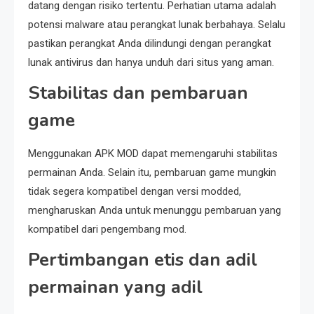
datang dengan risiko tertentu. Perhatian utama adalah
potensi malware atau perangkat lunak berbahaya. Selalu
pastikan perangkat Anda dilindungi dengan perangkat
lunak antivirus dan hanya unduh dari situs yang aman.
Stabilitas dan pembaruan
game
Menggunakan APK MOD dapat memengaruhi stabilitas
permainan Anda. Selain itu, pembaruan game mungkin
tidak segera kompatibel dengan versi modded,
mengharuskan Anda untuk menunggu pembaruan yang
kompatibel dari pengembang mod.
Pertimbangan etis dan adil
permainan yang adil