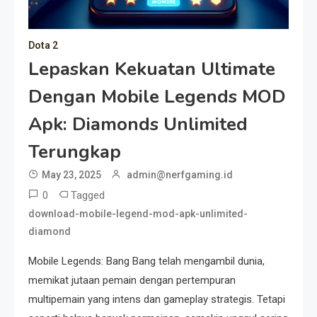
Dota 2
Lepaskan Kekuatan Ultimate
Dengan Mobile Legends MOD
Apk: Diamonds Unlimited
Terungkap
May 23, 2025
admin@nerfgaming.id
0
Tagged
download-mobile-legend-mod-apk-unlimited-
diamond
Mobile Legends: Bang Bang telah mengambil dunia,
memikat jutaan pemain dengan pertempuran
multipemain yang intens dan gameplay strategis. Tetapi