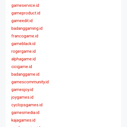
gameservice.id
gameproduct.id
gameedit.id
badanggaming.id
francogame.id
gameblack.id
rogergame.id
alphagame.id
cicigame.id
badanggame.id
gamescommunity.id
gamesjoy.id
joygames.id
cyclopsgames.id
gamesmedia.id
kajagames.id