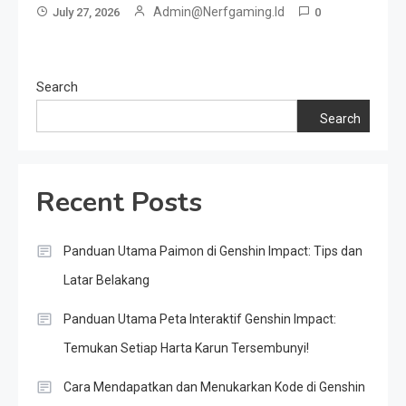
Admin@nerfgaming.id
July 27, 2026
0
Search
Search
Recent Posts
Panduan Utama Paimon di Genshin Impact: Tips dan
Latar Belakang
Panduan Utama Peta Interaktif Genshin Impact:
Temukan Setiap Harta Karun Tersembunyi!
Cara Mendapatkan dan Menukarkan Kode di Genshin