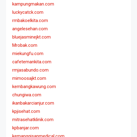
kampungmakan.com
luckycatck.com
rmbakoelkita.com
angelesehan.com
bluejasminejkt.com
Mrobak.com
miekungfu.com
cafetemankita.com
rmjasabundo.com
mimoosajkt.com
kembangkawung.com
chungiwa.com
ikanbakarcianjur.com
kpjisehat.com
mitrasehatklinik.com
kpbanjar.com
kemanggisanmedical.com