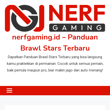
Skip
to
content
nerfgaming.id – Panduan
Brawl Stars Terbaru
Dapatkan Panduan Brawl Stars Terbaru yang bisa langsung
kamu praktekkan di permainan. Cocok untuk semua pemain,
baik pemula maupun pro, biar makin jago dan auto menang!