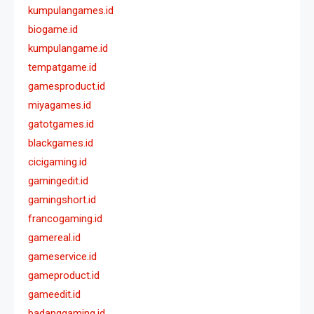
kumpulangames.id
biogame.id
kumpulangame.id
tempatgame.id
gamesproduct.id
miyagames.id
gatotgames.id
blackgames.id
cicigaming.id
gamingedit.id
gamingshort.id
francogaming.id
gamereal.id
gameservice.id
gameproduct.id
gameedit.id
badanggaming.id