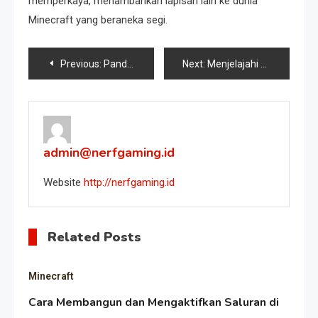
memperkaya, menambahkan lapisan lain ke dunia
Minecraft yang beraneka segi.
Post
Previous:
Panduan Utama untuk Mengunduh Minecraft Asli
Next:
Menjelajahi Peningkatan Modpack Minecraft yang Lebih Baik
navigation
admin@nerfgaming.id
Website
http://nerfgaming.id
Related Posts
Minecraft
Cara Membangun dan Mengaktifkan Saluran di