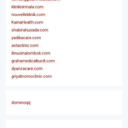
kliniknirmala.com
nouvelleklinik.com
KainaHealth.com
shabirahusada.com
yadikacare.com
astaclinic.com
ibnusinalombok.com
grahamedicalkurdi.com
dyanzacare.com
griyabromoclinic.com
dominoqq