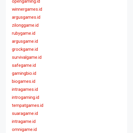
opengaming.id
winnergames.id
argusgames.id
zilonggame.id
rubygame.id
argusgame.id
grockgame.id
survivalgame.id
safegame.id
gamingbio.id
biogames.id
intragames.id
introgaming.id
tempatgames.id
suaragame.id
intragame.id
omnigame.id