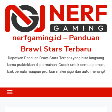
Skip
to
content
nerfgaming.id – Panduan
Brawl Stars Terbaru
Dapatkan Panduan Brawl Stars Terbaru yang bisa langsung
kamu praktekkan di permainan. Cocok untuk semua pemain,
baik pemula maupun pro, biar makin jago dan auto menang!