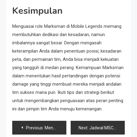
Kesimpulan
Menguasai role Marksman di Mobile Legends memang
membutuhkan dedikasi dan kesadaran, namun
imbalannya sangat besar. Dengan mengasah
keterampilan Anda dalam penentuan posisi, kesadaran
peta, dan permainan tim, Anda bisa menjadi kekuatan
yang tangguh di medan perang. Kemampuan Marksman
dalam menentukan hasil pertandingan dengan potensi
damage yang tinggi membuat mereka menjadi andalan
tim sukses mana pun. Ikuti tips dan strategi berikut
untuk mengembangkan penguasaan atas peran penting
ini dan pimpin tim Anda menuju kemenangan.
Post
Previous:
Menguasai Chang’e Mobile Legends: Tips dan Trik Dominasi
Next:
Jadwal MSC 2024 Mobile Legends: Seputar Kualifikasi dan Grand Final Terbaru