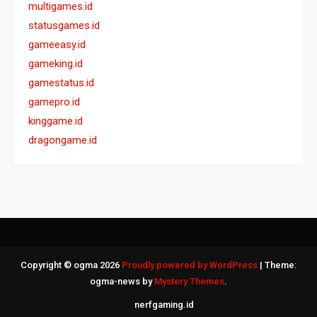
multigames.id
statusgames.id
gameeasy.id
gameking.id
gamestatus.id
gamepro.id
kinggame.id
dragongame.id
Copyright © ogma 2026
Proudly powered by WordPress
|
Theme:
ogma-news by
Mystery Themes
.
nerfgaming.id