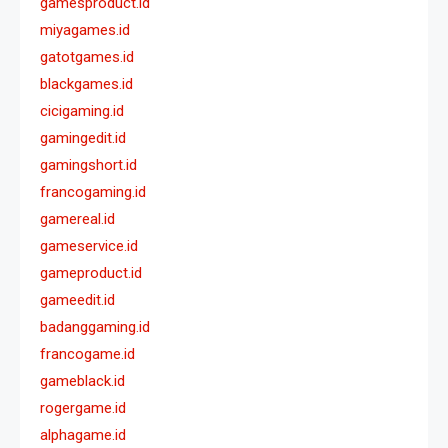
gamesproduct.id
miyagames.id
gatotgames.id
blackgames.id
cicigaming.id
gamingedit.id
gamingshort.id
francogaming.id
gamereal.id
gameservice.id
gameproduct.id
gameedit.id
badanggaming.id
francogame.id
gameblack.id
rogergame.id
alphagame.id