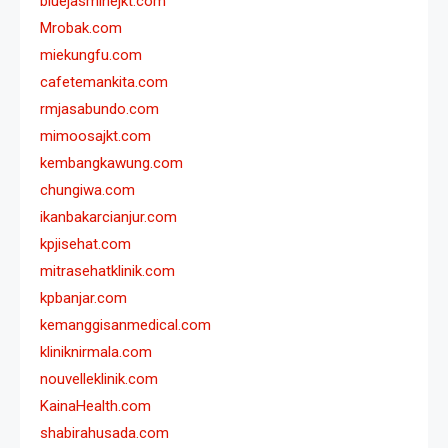
bluejasminejkt.com
Mrobak.com
miekungfu.com
cafetemankita.com
rmjasabundo.com
mimoosajkt.com
kembangkawung.com
chungiwa.com
ikanbakarcianjur.com
kpjisehat.com
mitrasehatklinik.com
kpbanjar.com
kemanggisanmedical.com
kliniknirmala.com
nouvelleklinik.com
KainaHealth.com
shabirahusada.com