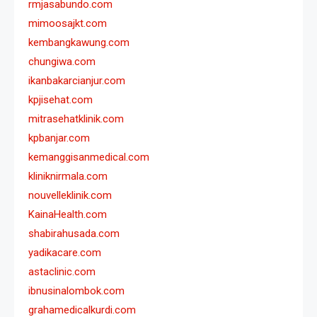
rmjasabundo.com
mimoosajkt.com
kembangkawung.com
chungiwa.com
ikanbakarcianjur.com
kpjisehat.com
mitrasehatklinik.com
kpbanjar.com
kemanggisanmedical.com
kliniknirmala.com
nouvelleklinik.com
KainaHealth.com
shabirahusada.com
yadikacare.com
astaclinic.com
ibnusinalombok.com
grahamedicalkurdi.com