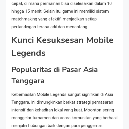
cepat, di mana permainan bisa diselesaikan dalam 10
hingga 15 menit. Selain itu, game ini memiliki sistem
matchmaking yang efektif, menjadikan setiap
pertandingan terasa adil dan menantang.
Kunci Kesuksesan Mobile
Legends
Popularitas di Pasar Asia
Tenggara
Keberhasilan Mobile Legends sangat signifikan di Asia
Tenggara. Ini dimungkinkan berkat strategi pemasaran
intensif dan kehadiran lokal yang kuat. Moonton sering
menggelar turnamen dan acara komunitas yang berhasil
menjalin hubungan baik dengan para penggemar.