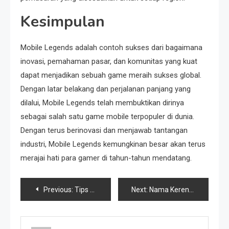
Kesimpulan
Mobile Legends adalah contoh sukses dari bagaimana
inovasi, pemahaman pasar, dan komunitas yang kuat
dapat menjadikan sebuah game meraih sukses global.
Dengan latar belakang dan perjalanan panjang yang
dilalui, Mobile Legends telah membuktikan dirinya
sebagai salah satu game mobile terpopuler di dunia.
Dengan terus berinovasi dan menjawab tantangan
industri, Mobile Legends kemungkinan besar akan terus
merajai hati para gamer di tahun-tahun mendatang.
Post
Previous:
Tips Main Mobile Legends di PC dengan Lancar
Next:
Nama Keren Mobile Legend: Inspirasi Unik untuk Nickname Anda
navigation