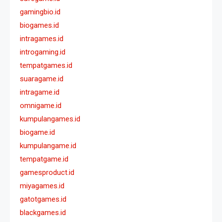
gamingbio.id
biogames.id
intragames.id
introgaming.id
tempatgames.id
suaragame.id
intragame.id
omnigame.id
kumpulangames.id
biogame.id
kumpulangame.id
tempatgame.id
gamesproduct.id
miyagames.id
gatotgames.id
blackgames.id