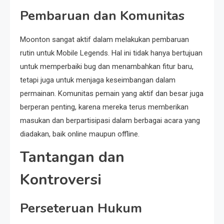
Pembaruan dan Komunitas
Moonton sangat aktif dalam melakukan pembaruan
rutin untuk Mobile Legends. Hal ini tidak hanya bertujuan
untuk memperbaiki bug dan menambahkan fitur baru,
tetapi juga untuk menjaga keseimbangan dalam
permainan. Komunitas pemain yang aktif dan besar juga
berperan penting, karena mereka terus memberikan
masukan dan berpartisipasi dalam berbagai acara yang
diadakan, baik online maupun offline.
Tantangan dan
Kontroversi
Perseteruan Hukum