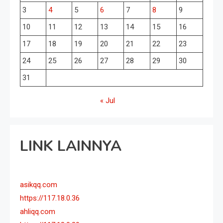
3
4
5
6
7
8
9
10
11
12
13
14
15
16
17
18
19
20
21
22
23
24
25
26
27
28
29
30
31
« Jul
LINK LAINNYA
asikqq.com
https://117.18.0.36
ahliqq.com