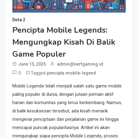
Dota 2
Pencipta Mobile Legends:
Mengungkap Kisah Di Balik
Game Populer
June 15, 2025
admin@nerfgaming.id
0
Tagged
pencipta-mobile-legend
Mobile Legends telah menjadi salah satu game mobile
paling populer di dunia, dengan jutaan pemain aktif
harian dan komunitas yang terus berkembang. Namun,
di balik kesuksesan tersebut, ada kisah menarik
mengenai penciptaan dan perjalanan game ini hingga
mencapai puncak popularitasnya. Artikel ini akan
mengungkap siapa pencipta Mobile Legends, proses