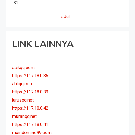
31
« Jul
LINK LAINNYA
asikqq.com
https://117.18.0.36
ahliqq.com
https://117.18.0.39
jurusqq.net
https://117.18.0.42
murahqq.net
https://117.18.0.41
maindomino99.com