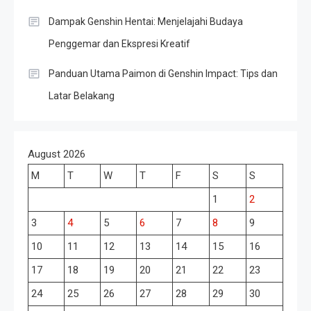
Dampak Genshin Hentai: Menjelajahi Budaya
Penggemar dan Ekspresi Kreatif
Panduan Utama Paimon di Genshin Impact: Tips dan
Latar Belakang
August 2026
M
T
W
T
F
S
S
1
2
3
4
5
6
7
8
9
10
11
12
13
14
15
16
17
18
19
20
21
22
23
24
25
26
27
28
29
30