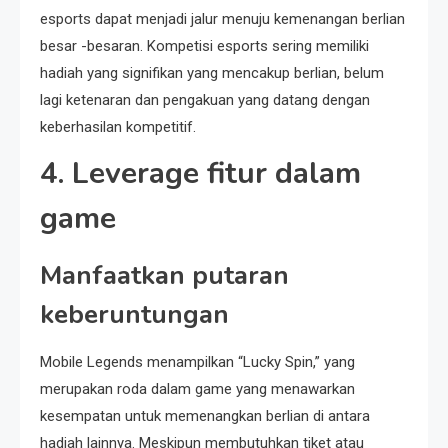
esports dapat menjadi jalur menuju kemenangan berlian
besar -besaran. Kompetisi esports sering memiliki
hadiah yang signifikan yang mencakup berlian, belum
lagi ketenaran dan pengakuan yang datang dengan
keberhasilan kompetitif.
4. Leverage fitur dalam
game
Manfaatkan putaran
keberuntungan
Mobile Legends menampilkan “Lucky Spin,” yang
merupakan roda dalam game yang menawarkan
kesempatan untuk memenangkan berlian di antara
hadiah lainnya. Meskipun membutuhkan tiket atau