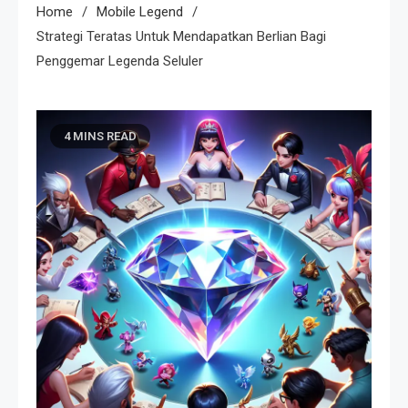
Home
Mobile Legend
Strategi Teratas Untuk Mendapatkan Berlian Bagi
Penggemar Legenda Seluler
4 MINS READ