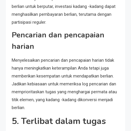
berlian untuk berputar, investasi kadang -kadang dapat
menghasilkan pembayaran berlian, terutama dengan
partisipasi reguler.
Pencarian dan pencapaian
harian
Menyelesaikan pencarian dan pencapaian harian tidak
hanya meningkatkan keterampilan Anda tetapi juga
memberikan kesempatan untuk mendapatkan berlian.
Jadikan kebiasaan untuk memeriksa log pencarian dan
memprioritaskan tugas yang menghargai permata atau
titik elemen, yang kadang -kadang dikonversi menjadi
berlian.
5. Terlibat dalam tugas