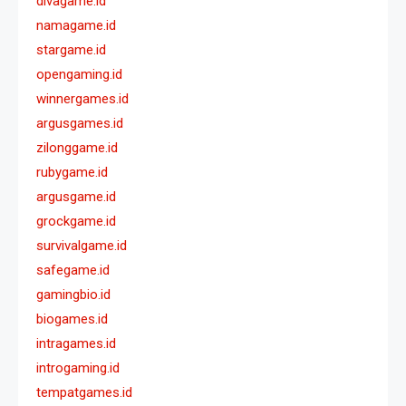
divagame.id
namagame.id
stargame.id
opengaming.id
winnergames.id
argusgames.id
zilonggame.id
rubygame.id
argusgame.id
grockgame.id
survivalgame.id
safegame.id
gamingbio.id
biogames.id
intragames.id
introgaming.id
tempatgames.id