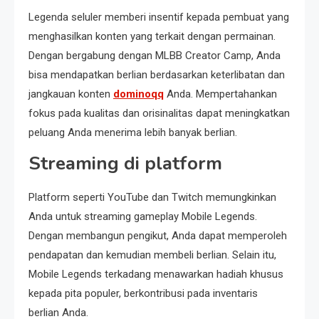
Legenda seluler memberi insentif kepada pembuat yang
menghasilkan konten yang terkait dengan permainan.
Dengan bergabung dengan MLBB Creator Camp, Anda
bisa mendapatkan berlian berdasarkan keterlibatan dan
jangkauan konten
dominoqq
Anda. Mempertahankan
fokus pada kualitas dan orisinalitas dapat meningkatkan
peluang Anda menerima lebih banyak berlian.
Streaming di platform
Platform seperti YouTube dan Twitch memungkinkan
Anda untuk streaming gameplay Mobile Legends.
Dengan membangun pengikut, Anda dapat memperoleh
pendapatan dan kemudian membeli berlian. Selain itu,
Mobile Legends terkadang menawarkan hadiah khusus
kepada pita populer, berkontribusi pada inventaris
berlian Anda.