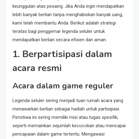
keunggulan atas pesaing. Jika Anda ingin mendapatkan
lebih banyak berlian tanpa menghabiskan banyak uang,
kami telah membantu Anda. Berikut adalah strategi
teratas bagi penggemar legenda seluler untuk
mendapatkan berlian secara efisien dan aman.
1. Berpartisipasi dalam
acara resmi
Acara dalam game reguler
Legenda seluler sering menjadi tuan rumah acara yang
menawarkan berlian sebagai hadiah untuk partisipasi.
Peristiwa ini sering memiliki misi atau tugas spesifik,
seperti memainkan sejumlah kecocokan atau mencapai
pencapaian dalam game tertentu. Mengawasi