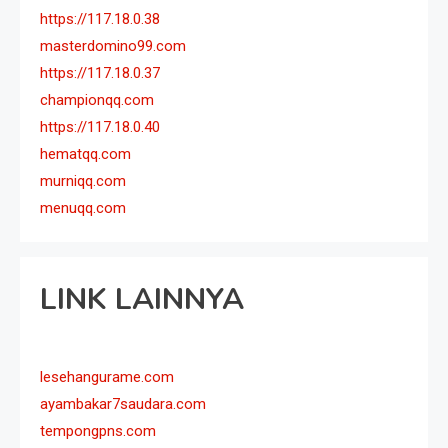
https://117.18.0.38
masterdomino99.com
https://117.18.0.37
championqq.com
https://117.18.0.40
hematqq.com
murniqq.com
menuqq.com
LINK LAINNYA
lesehangurame.com
ayambakar7saudara.com
tempongpns.com