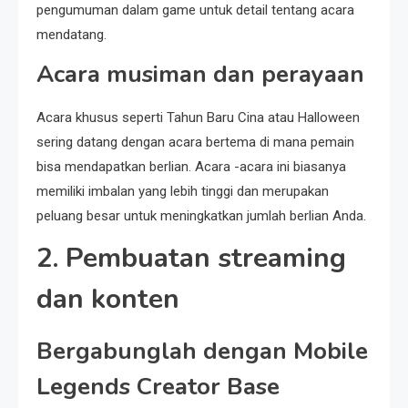
pengumuman dalam game untuk detail tentang acara
mendatang.
Acara musiman dan perayaan
Acara khusus seperti Tahun Baru Cina atau Halloween
sering datang dengan acara bertema di mana pemain
bisa mendapatkan berlian. Acara -acara ini biasanya
memiliki imbalan yang lebih tinggi dan merupakan
peluang besar untuk meningkatkan jumlah berlian Anda.
2. Pembuatan streaming
dan konten
Bergabunglah dengan Mobile
Legends Creator Base