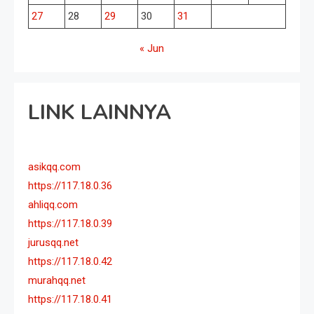
27
28
29
30
31
« Jun
LINK LAINNYA
asikqq.com
https://117.18.0.36
ahliqq.com
https://117.18.0.39
jurusqq.net
https://117.18.0.42
murahqq.net
https://117.18.0.41