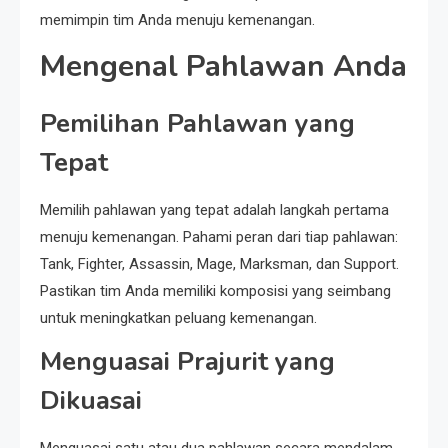
memimpin tim Anda menuju kemenangan.
Mengenal Pahlawan Anda
Pemilihan Pahlawan yang
Tepat
Memilih pahlawan yang tepat adalah langkah pertama
menuju kemenangan. Pahami peran dari tiap pahlawan:
Tank, Fighter, Assassin, Mage, Marksman, dan Support.
Pastikan tim Anda memiliki komposisi yang seimbang
untuk meningkatkan peluang kemenangan.
Menguasai Prajurit yang
Dikuasai