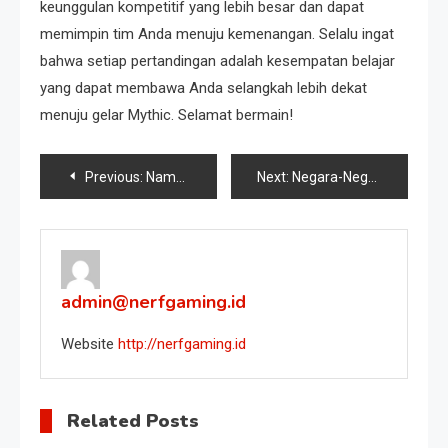
keunggulan kompetitif yang lebih besar dan dapat
memimpin tim Anda menuju kemenangan. Selalu ingat
bahwa setiap pertandingan adalah kesempatan belajar
yang dapat membawa Anda selangkah lebih dekat
menuju gelar Mythic. Selamat bermain!
Post
Previous:
Nama Akun Mobile Legend Keren untuk Meningkatkan Profil Gaming Anda
Next:
Negara-Negara Terbaik untuk Menggunakan VPN dalam Mobile Legends dan Manfaatnya untuk Bot
navigation
admin@nerfgaming.id
Website
http://nerfgaming.id
Related Posts