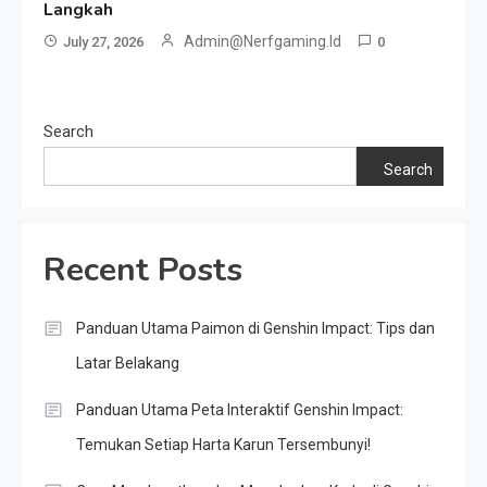
Langkah
Admin@nerfgaming.id
July 27, 2026
0
Search
Search
Recent Posts
Panduan Utama Paimon di Genshin Impact: Tips dan
Latar Belakang
Panduan Utama Peta Interaktif Genshin Impact:
Temukan Setiap Harta Karun Tersembunyi!