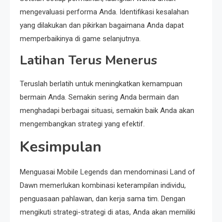
mengevaluasi performa Anda. Identifikasi kesalahan
yang dilakukan dan pikirkan bagaimana Anda dapat
memperbaikinya di game selanjutnya.
Latihan Terus Menerus
Teruslah berlatih untuk meningkatkan kemampuan
bermain Anda. Semakin sering Anda bermain dan
menghadapi berbagai situasi, semakin baik Anda akan
mengembangkan strategi yang efektif.
Kesimpulan
Menguasai Mobile Legends dan mendominasi Land of
Dawn memerlukan kombinasi keterampilan individu,
penguasaan pahlawan, dan kerja sama tim. Dengan
mengikuti strategi-strategi di atas, Anda akan memiliki