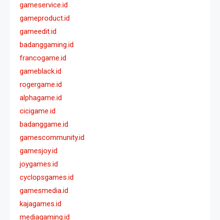
gameservice.id
gameproduct.id
gameedit.id
badanggaming.id
francogame.id
gameblack.id
rogergame.id
alphagame.id
cicigame.id
badanggame.id
gamescommunity.id
gamesjoy.id
joygames.id
cyclopsgames.id
gamesmedia.id
kajagames.id
mediagaming.id