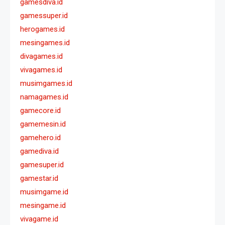
gamesdiva.id
gamessuper.id
herogames.id
mesingames.id
divagames.id
vivagames.id
musimgames.id
namagames.id
gamecore.id
gamemesin.id
gamehero.id
gamediva.id
gamesuper.id
gamestar.id
musimgame.id
mesingame.id
vivagame.id