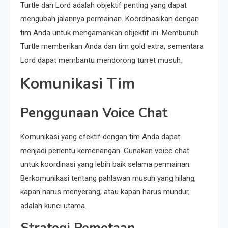
Turtle dan Lord adalah objektif penting yang dapat
mengubah jalannya permainan. Koordinasikan dengan
tim Anda untuk mengamankan objektif ini. Membunuh
Turtle memberikan Anda dan tim gold extra, sementara
Lord dapat membantu mendorong turret musuh.
Komunikasi Tim
Penggunaan Voice Chat
Komunikasi yang efektif dengan tim Anda dapat
menjadi penentu kemenangan. Gunakan voice chat
untuk koordinasi yang lebih baik selama permainan.
Berkomunikasi tentang pahlawan musuh yang hilang,
kapan harus menyerang, atau kapan harus mundur,
adalah kunci utama.
Strategi Pemetaan