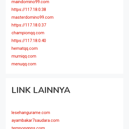
maindomino99.com
https://117.18.0.38
masterdomino99.com
https://117.18.0.37
championqq.com
https://117.18.0.40
hematqq.com
murniqq.com
menuqq.com
LINK LAINNYA
lesehangurame.com
ayambakar7saudara.com
tempongpns.com