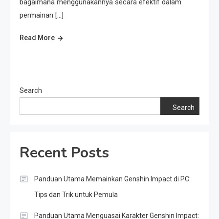
bagaimana menggunakannya secara efektif dalam
permainan […]
Read More
Search
Search
Recent Posts
Panduan Utama Memainkan Genshin Impact di PC:
Tips dan Trik untuk Pemula
Panduan Utama Menguasai Karakter Genshin Impact: