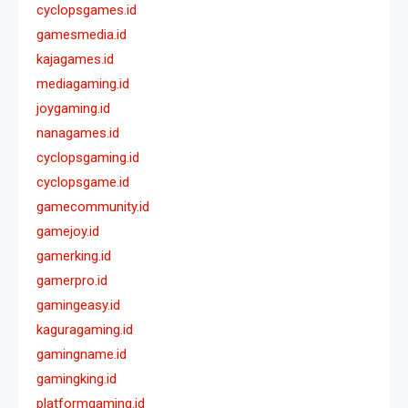
cyclopsgames.id
gamesmedia.id
kajagames.id
mediagaming.id
joygaming.id
nanagames.id
cyclopsgaming.id
cyclopsgame.id
gamecommunity.id
gamejoy.id
gamerking.id
gamerpro.id
gamingeasy.id
kaguragaming.id
gamingname.id
gamingking.id
platformgaming.id