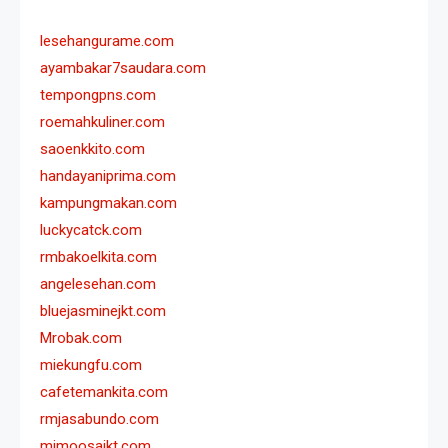
lesehangurame.com
ayambakar7saudara.com
tempongpns.com
roemahkuliner.com
saoenkkito.com
handayaniprima.com
kampungmakan.com
luckycatck.com
rmbakoelkita.com
angelesehan.com
bluejasminejkt.com
Mrobak.com
miekungfu.com
cafetemankita.com
rmjasabundo.com
mimoosajkt.com