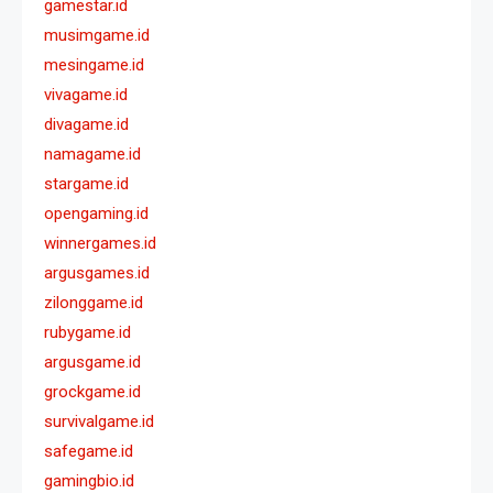
gamestar.id
musimgame.id
mesingame.id
vivagame.id
divagame.id
namagame.id
stargame.id
opengaming.id
winnergames.id
argusgames.id
zilonggame.id
rubygame.id
argusgame.id
grockgame.id
survivalgame.id
safegame.id
gamingbio.id