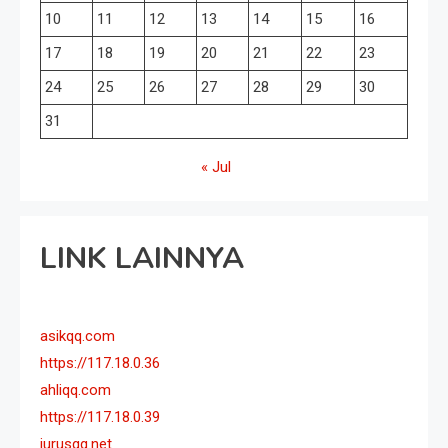
10
11
12
13
14
15
16
17
18
19
20
21
22
23
24
25
26
27
28
29
30
31
« Jul
LINK LAINNYA
asikqq.com
https://117.18.0.36
ahliqq.com
https://117.18.0.39
jurusqq.net