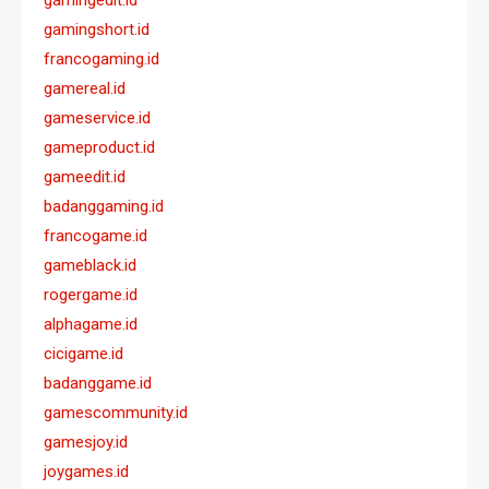
gamingedit.id
gamingshort.id
francogaming.id
gamereal.id
gameservice.id
gameproduct.id
gameedit.id
badanggaming.id
francogame.id
gameblack.id
rogergame.id
alphagame.id
cicigame.id
badanggame.id
gamescommunity.id
gamesjoy.id
joygames.id