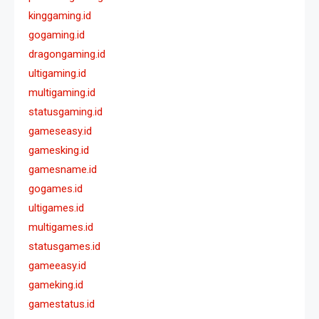
kinggaming.id
gogaming.id
dragongaming.id
ultigaming.id
multigaming.id
statusgaming.id
gameseasy.id
gamesking.id
gamesname.id
gogames.id
ultigames.id
multigames.id
statusgames.id
gameeasy.id
gameking.id
gamestatus.id