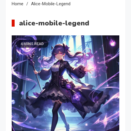
Home
Alice-Mobile-Legend
alice-mobile-legend
4 MINS READ