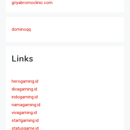
griyabromoclinic.com
dominoqq
Links
herogaming.id
divagaming.id
indogaming.id
namagaming.id
vivagaming.id
startgaming.id
statusgame.id