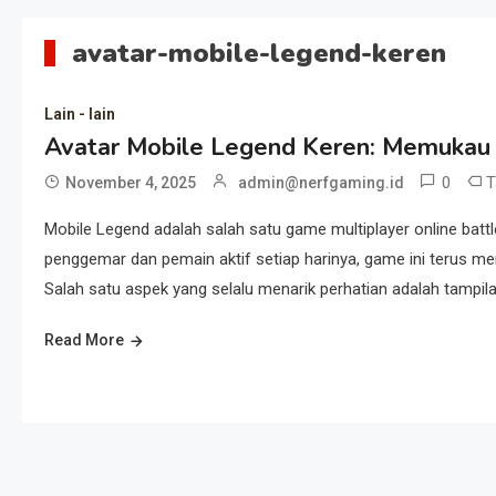
avatar-mobile-legend-keren
Lain - lain
Avatar Mobile Legend Keren: Memukau 
0
T
November 4, 2025
admin@nerfgaming.id
Mobile Legend adalah salah satu game multiplayer online battl
penggemar dan pemain aktif setiap harinya, game ini terus 
Salah satu aspek yang selalu menarik perhatian adalah tampilan 
Read More