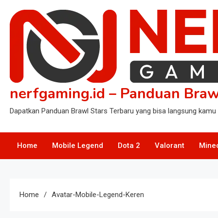
Skip
to
content
nerfgaming.id – Panduan Braw
Dapatkan Panduan Brawl Stars Terbaru yang bisa langsung kamu 
Home
Mobile Legend
Dota 2
Valorant
Mine
Home
Avatar-Mobile-Legend-Keren