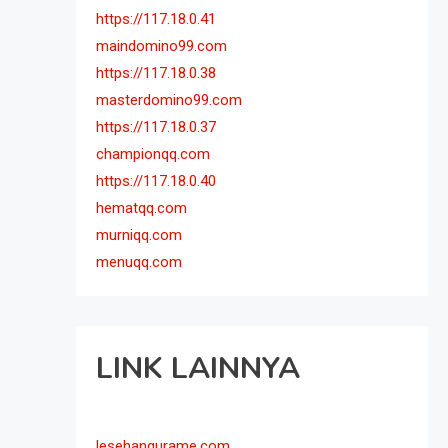
https://117.18.0.41
maindomino99.com
https://117.18.0.38
masterdomino99.com
https://117.18.0.37
championqq.com
https://117.18.0.40
hematqq.com
murniqq.com
menuqq.com
LINK LAINNYA
lesehangurame.com