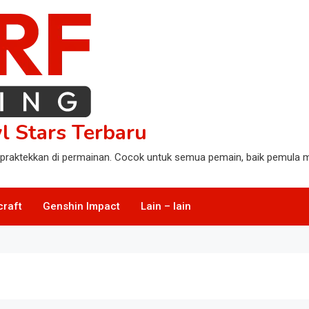
l Stars Terbaru
praktekkan di permainan. Cocok untuk semua pemain, baik pemula m
craft
Genshin Impact
Lain – lain