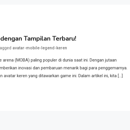
dengan Tampilan Terbaru!
agged
avatar-mobile-legend-keren
e arena (MOBA) paling populer di dunia saat ini. Dengan jutaan
memberikan inovasi dan pembaruan menarik bagi para penggemarnya.
avatar keren yang ditawarkan game ini. Dalam artikel ini, kita […]