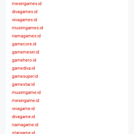
mesingames.id
divagames.id
vivagames.id
musimgames.id
namagames.id
gamecore.id
gamemesin.id
gamehero.id
gamediva.id
gamesuper.id
gamestar.id
musimgame.id
mesingame.id
vivagame.id
divagame.id
namagame.id
stargame.id