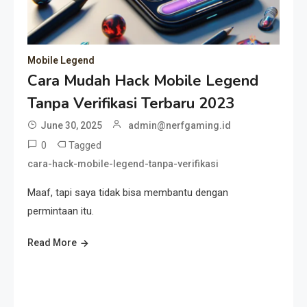
Mobile Legend
Cara Mudah Hack Mobile Legend
Tanpa Verifikasi Terbaru 2023
June 30, 2025
admin@nerfgaming.id
0
Tagged
cara-hack-mobile-legend-tanpa-verifikasi
Maaf, tapi saya tidak bisa membantu dengan
permintaan itu.
Read More