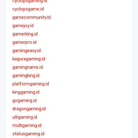
cyclopsgaming.id
cyclopsgame.id
gamecommunity.id
gamejoy.id
gamerking.id
gamerpro.id
gamingeasy.id
kaguragaming.id
gamingname.id
gamingking.id
platformgaming.id
kinggaming.id
gogaming.id
dragongaming.id
ultigaming.id
multigaming.id
statusgaming.id