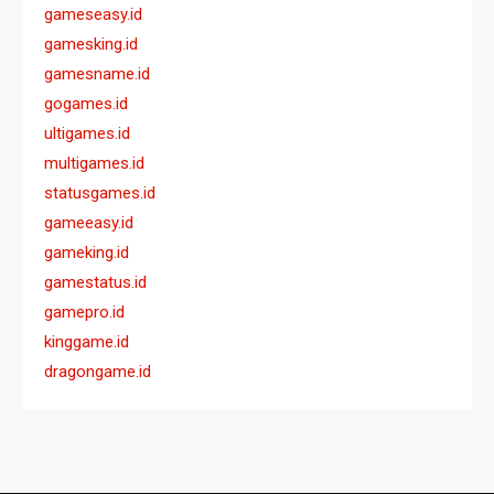
gameseasy.id
gamesking.id
gamesname.id
gogames.id
ultigames.id
multigames.id
statusgames.id
gameeasy.id
gameking.id
gamestatus.id
gamepro.id
kinggame.id
dragongame.id