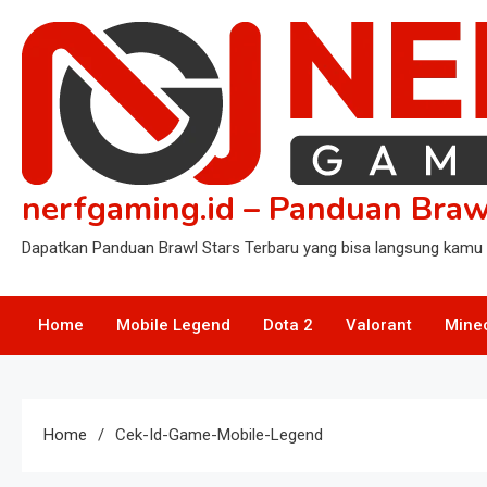
Skip
to
content
nerfgaming.id – Panduan Braw
Dapatkan Panduan Brawl Stars Terbaru yang bisa langsung kamu 
Home
Mobile Legend
Dota 2
Valorant
Mine
Home
Cek-Id-Game-Mobile-Legend