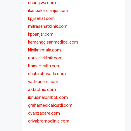
chungiwa.com
ikanbakarcianjur.com
kpjisehat.com
mitrasehatklinik.com
kpbanjar.com
kemanggisanmedical.com
kliniknirmala.com
nouvelleklinik.com
KainaHealth.com
shabirahusada.com
yadikacare.com
astaclinic.com
ibnusinalombok.com
grahamedicalkurdi.com
dyanzacare.com
griyabromoclinic.com