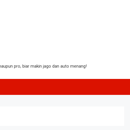
aupun pro, biar makin jago dan auto menang!