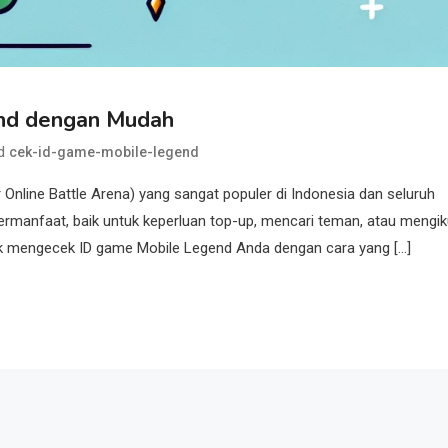
end dengan Mudah
ed
cek-id-game-mobile-legend
nline Battle Arena) yang sangat populer di Indonesia dan seluruh
rmanfaat, baik untuk keperluan top-up, mencari teman, atau mengik
tuk mengecek ID game Mobile Legend Anda dengan cara yang […]