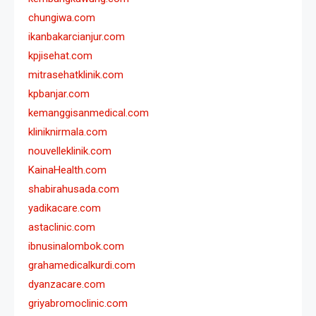
chungiwa.com
ikanbakarcianjur.com
kpjisehat.com
mitrasehatklinik.com
kpbanjar.com
kemanggisanmedical.com
kliniknirmala.com
nouvelleklinik.com
KainaHealth.com
shabirahusada.com
yadikacare.com
astaclinic.com
ibnusinalombok.com
grahamedicalkurdi.com
dyanzacare.com
griyabromoclinic.com