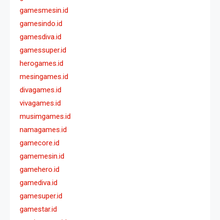
gamesmesin.id
gamesindo.id
gamesdiva.id
gamessuper.id
herogames.id
mesingames.id
divagames.id
vivagames.id
musimgames.id
namagames.id
gamecore.id
gamemesin.id
gamehero.id
gamediva.id
gamesuper.id
gamestar.id