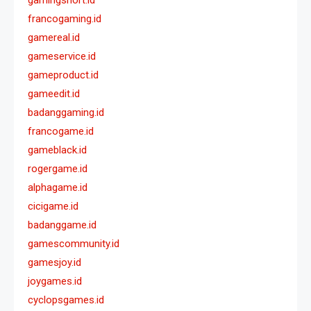
gamingshort.id
francogaming.id
gamereal.id
gameservice.id
gameproduct.id
gameedit.id
badanggaming.id
francogame.id
gameblack.id
rogergame.id
alphagame.id
cicigame.id
badanggame.id
gamescommunity.id
gamesjoy.id
joygames.id
cyclopsgames.id