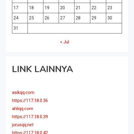
17
18
19
20
21
22
23
24
25
26
27
28
29
30
31
« Jul
LINK LAINNYA
asikqq.com
https://117.18.0.36
ahliqq.com
https://117.18.0.39
jurusqq.net
https://117.18.0.42