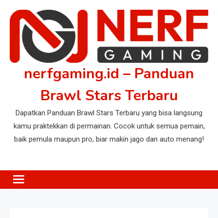
Skip
to
content
nerfgaming.id – Panduan
Brawl Stars Terbaru
Dapatkan Panduan Brawl Stars Terbaru yang bisa langsung
kamu praktekkan di permainan. Cocok untuk semua pemain,
baik pemula maupun pro, biar makin jago dan auto menang!