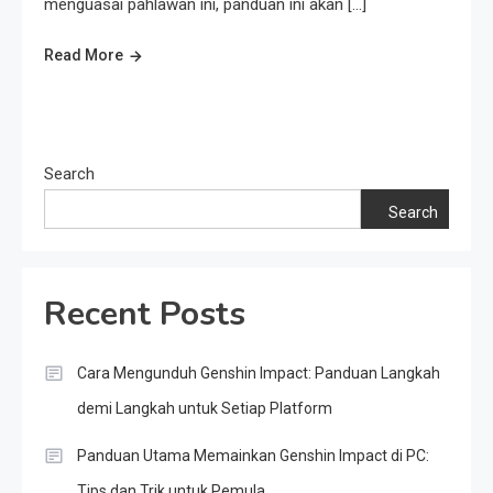
menguasai pahlawan ini, panduan ini akan […]
Read More
Search
Search
Recent Posts
Cara Mengunduh Genshin Impact: Panduan Langkah
demi Langkah untuk Setiap Platform
Panduan Utama Memainkan Genshin Impact di PC:
Tips dan Trik untuk Pemula