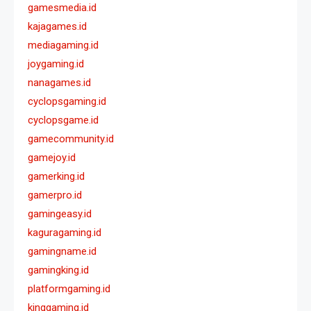
gamesmedia.id
kajagames.id
mediagaming.id
joygaming.id
nanagames.id
cyclopsgaming.id
cyclopsgame.id
gamecommunity.id
gamejoy.id
gamerking.id
gamerpro.id
gamingeasy.id
kaguragaming.id
gamingname.id
gamingking.id
platformgaming.id
kinggaming.id