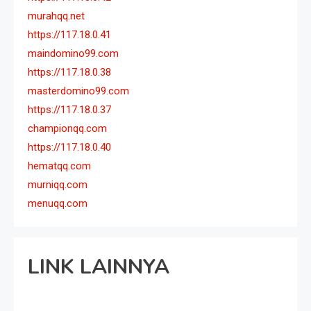
murahqq.net
https://117.18.0.41
maindomino99.com
https://117.18.0.38
masterdomino99.com
https://117.18.0.37
championqq.com
https://117.18.0.40
hematqq.com
murniqq.com
menuqq.com
LINK LAINNYA