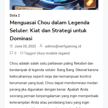
Dota 2
Menguasai Chou dalam Legenda
Seluler: Kiat dan Strategi untuk
Dominasi
June 30, 2025
admin@nerfgaming.id
0
Tagged
chou-mobile-legend
Chou adalah salah satu pahlawan paling fleksibel dan
berdampak di legenda seluler: Bang Bang. Dikenal karena
kelincahannya seperti ninja dan kemampuan kontrol
kerumunan yang kuat, Chou dapat mendominasi medan
perang jika digunakan dengan benar. Apakah Anda
seorang pemain berpengalaman yang ingin memperbaiki
keterampilan Anda atau pendatang baru yang ingin