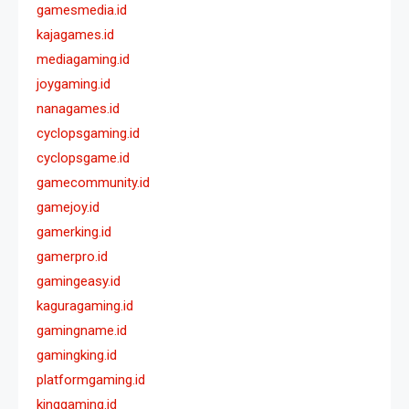
gamesmedia.id
kajagames.id
mediagaming.id
joygaming.id
nanagames.id
cyclopsgaming.id
cyclopsgame.id
gamecommunity.id
gamejoy.id
gamerking.id
gamerpro.id
gamingeasy.id
kaguragaming.id
gamingname.id
gamingking.id
platformgaming.id
kinggaming.id