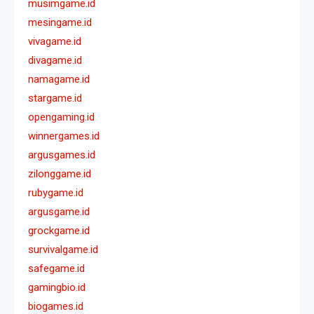
musimgame.id
mesingame.id
vivagame.id
divagame.id
namagame.id
stargame.id
opengaming.id
winnergames.id
argusgames.id
zilonggame.id
rubygame.id
argusgame.id
grockgame.id
survivalgame.id
safegame.id
gamingbio.id
biogames.id