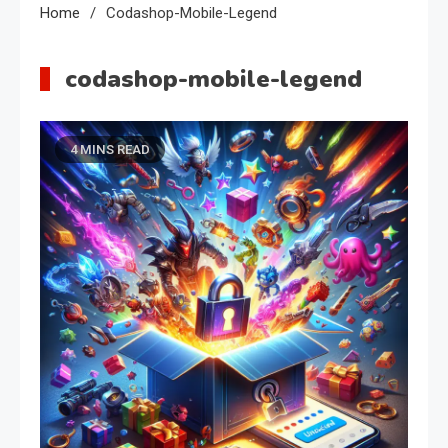
Home
Codashop-Mobile-Legend
codashop-mobile-legend
4 MINS READ