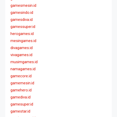
gamesmesin.id
gamesindo.id
gamesdiva.id
gamessuper.id
herogames.id
mesingames.id
divagames.id
vivagames.id
musimgames.id
namagames.id
gamecore.id
gamemesin.id
gamehero.id
gamediva.id
gamesuper.id
gamestar.id