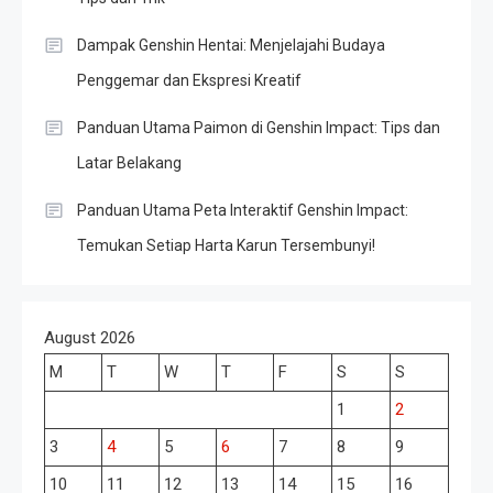
Dampak Genshin Hentai: Menjelajahi Budaya
Penggemar dan Ekspresi Kreatif
Panduan Utama Paimon di Genshin Impact: Tips dan
Latar Belakang
Panduan Utama Peta Interaktif Genshin Impact:
Temukan Setiap Harta Karun Tersembunyi!
August 2026
M
T
W
T
F
S
S
1
2
3
4
5
6
7
8
9
10
11
12
13
14
15
16