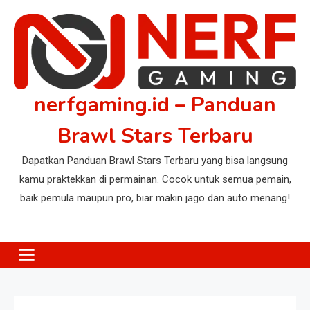
Skip
to
content
nerfgaming.id – Panduan
Brawl Stars Terbaru
Dapatkan Panduan Brawl Stars Terbaru yang bisa langsung
kamu praktekkan di permainan. Cocok untuk semua pemain,
baik pemula maupun pro, biar makin jago dan auto menang!