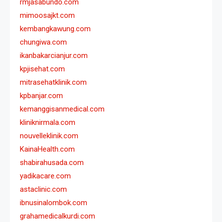
rmjasabundo.com
mimoosajkt.com
kembangkawung.com
chungiwa.com
ikanbakarcianjur.com
kpjisehat.com
mitrasehatklinik.com
kpbanjar.com
kemanggisanmedical.com
kliniknirmala.com
nouvelleklinik.com
KainaHealth.com
shabirahusada.com
yadikacare.com
astaclinic.com
ibnusinalombok.com
grahamedicalkurdi.com