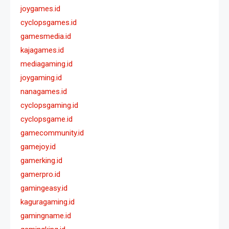
joygames.id
cyclopsgames.id
gamesmedia.id
kajagames.id
mediagaming.id
joygaming.id
nanagames.id
cyclopsgaming.id
cyclopsgame.id
gamecommunity.id
gamejoy.id
gamerking.id
gamerpro.id
gamingeasy.id
kaguragaming.id
gamingname.id