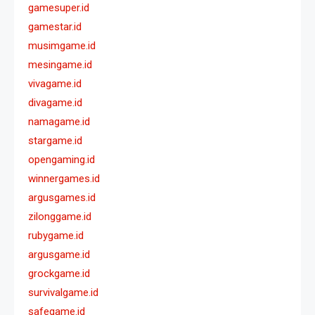
gamesuper.id
gamestar.id
musimgame.id
mesingame.id
vivagame.id
divagame.id
namagame.id
stargame.id
opengaming.id
winnergames.id
argusgames.id
zilonggame.id
rubygame.id
argusgame.id
grockgame.id
survivalgame.id
safegame.id