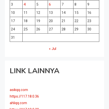
3
4
5
6
7
8
9
10
11
12
13
14
15
16
17
18
19
20
21
22
23
24
25
26
27
28
29
30
31
« Jul
LINK LAINNYA
asikqq.com
https://117.18.0.36
ahliqq.com