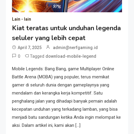
Lain - lain
Kiat teratas untuk unduhan legenda
seluler yang lebih cepat
April 7, 2025
admin@nerfgaming.id
0
Tagged
download-mobile-legend
Mobile Legends: Bang Bang, game Multiplayer Online
Battle Arena (MOBA) yang populer, terus memikat
gamer di seluruh dunia dengan gameplaynya yang
mendalam dan kerangka kerja kompetitif. Satu
penghalang jalan yang dihadapi banyak pemain adalah
kecepatan unduhan yang terkadang lamban, yang bisa
menjadi batu sandungan ketika Anda ingin melompat ke
aksi. Dalam artikel ini, kami akan […]