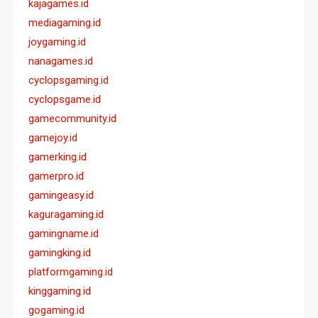
kajagames.id
mediagaming.id
joygaming.id
nanagames.id
cyclopsgaming.id
cyclopsgame.id
gamecommunity.id
gamejoy.id
gamerking.id
gamerpro.id
gamingeasy.id
kaguragaming.id
gamingname.id
gamingking.id
platformgaming.id
kinggaming.id
gogaming.id