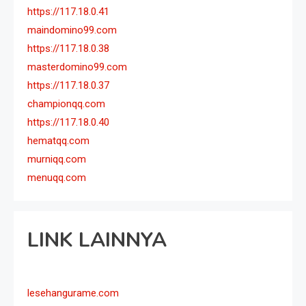
https://117.18.0.41
maindomino99.com
https://117.18.0.38
masterdomino99.com
https://117.18.0.37
championqq.com
https://117.18.0.40
hematqq.com
murniqq.com
menuqq.com
LINK LAINNYA
lesehangurame.com