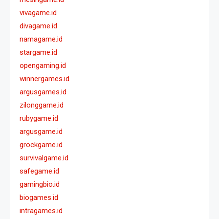
vivagame.id
divagame.id
namagame.id
stargame.id
opengaming.id
winnergames.id
argusgames.id
zilonggame.id
rubygame.id
argusgame.id
grockgame.id
survivalgame.id
safegame.id
gamingbio.id
biogames.id
intragames.id