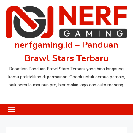
Skip
to
content
nerfgaming.id – Panduan
Brawl Stars Terbaru
Dapatkan Panduan Brawl Stars Terbaru yang bisa langsung
kamu praktekkan di permainan. Cocok untuk semua pemain,
baik pemula maupun pro, biar makin jago dan auto menang!