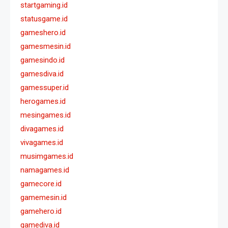
startgaming.id
statusgame.id
gameshero.id
gamesmesin.id
gamesindo.id
gamesdiva.id
gamessuper.id
herogames.id
mesingames.id
divagames.id
vivagames.id
musimgames.id
namagames.id
gamecore.id
gamemesin.id
gamehero.id
gamediva.id