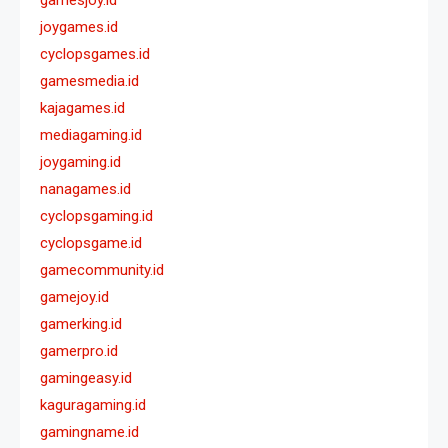
gamesjoy.id
joygames.id
cyclopsgames.id
gamesmedia.id
kajagames.id
mediagaming.id
joygaming.id
nanagames.id
cyclopsgaming.id
cyclopsgame.id
gamecommunity.id
gamejoy.id
gamerking.id
gamerpro.id
gamingeasy.id
kaguragaming.id
gamingname.id