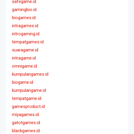
safegame.id
gamingbio.id
biogames.id
intragames.id
introgaming.id
tempatgames.id
suaragame.id
intragame.id
omnigame.id
kumpulangames.id
biogame.id
kumpulangame.id
tempatgame.id
gamesproduct.id
miyagames.id
gatotgames.id
blackgames.id