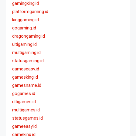
gamingking.id
platformgaming.id
kinggaming.id
gogaming.id
dragongaming.id
ultigaming.id
multigaming.id
statusgaming.id
gameseasy.id
gamesking.id
gamesname.id
gogames.id
ultigames.id
multigames.id
statusgames.id
gameeasy.id
gameking.id