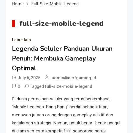
Home
Full-Size-Mobile-Legend
full-size-mobile-legend
Lain - lain
Legenda Seluler Panduan Ukuran
Penuh: Membuka Gameplay
Optimal
July 6, 2025
admin@nerfgaming.id
0
Tagged
full-size-mobile-legend
Di dunia permainan seluler yang terus berkembang,
“Mobile Legends: Bang Bang” berdiri sebagai titan,
menawan jutaan orang dengan gameplay adiktif dan
kedalaman strategis. Namun, untuk benar -benar unggul
di alam semesta kompetitif ini, seseorang harus