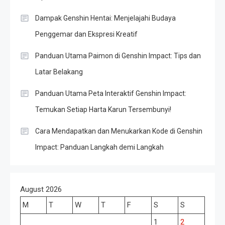
Dampak Genshin Hentai: Menjelajahi Budaya
Penggemar dan Ekspresi Kreatif
Panduan Utama Paimon di Genshin Impact: Tips dan
Latar Belakang
Panduan Utama Peta Interaktif Genshin Impact:
Temukan Setiap Harta Karun Tersembunyi!
Cara Mendapatkan dan Menukarkan Kode di Genshin
Impact: Panduan Langkah demi Langkah
August 2026
M
T
W
T
F
S
S
1
2