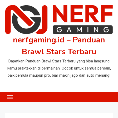
Skip
to
content
nerfgaming.id – Panduan
Brawl Stars Terbaru
Dapatkan Panduan Brawl Stars Terbaru yang bisa langsung
kamu praktekkan di permainan. Cocok untuk semua pemain,
baik pemula maupun pro, biar makin jago dan auto menang!