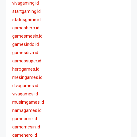
vivagaming.id
startgaming.id
statusgame.id
gameshero.id
gamesmesin.id
gamesindo.id
gamesdiva.id
gamessuper.id
herogames.id
mesingames.id
divagames.id
vivagames.id
musimgames.id
namagames.id
gamecore.id
gamemesin.id
gamehero.id