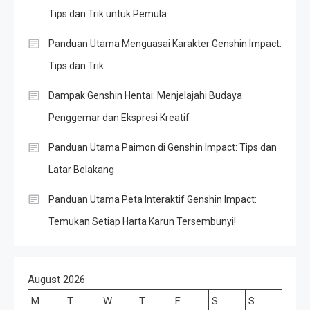
Tips dan Trik untuk Pemula
Panduan Utama Menguasai Karakter Genshin Impact:
Tips dan Trik
Dampak Genshin Hentai: Menjelajahi Budaya
Penggemar dan Ekspresi Kreatif
Panduan Utama Paimon di Genshin Impact: Tips dan
Latar Belakang
Panduan Utama Peta Interaktif Genshin Impact:
Temukan Setiap Harta Karun Tersembunyi!
August 2026
M
T
W
T
F
S
S