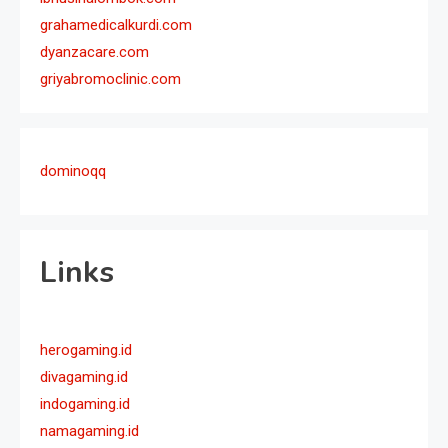
grahamedicalkurdi.com
dyanzacare.com
griyabromoclinic.com
dominoqq
Links
herogaming.id
divagaming.id
indogaming.id
namagaming.id