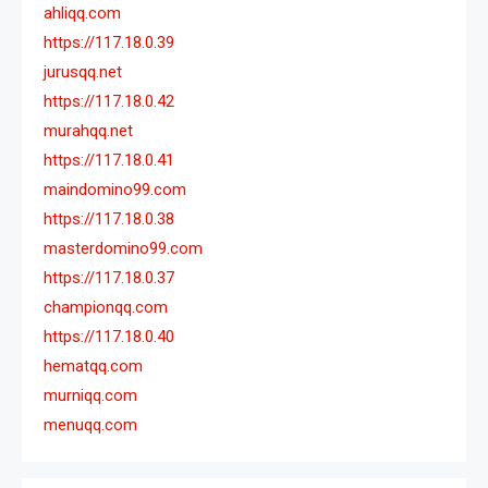
ahliqq.com
https://117.18.0.39
jurusqq.net
https://117.18.0.42
murahqq.net
https://117.18.0.41
maindomino99.com
https://117.18.0.38
masterdomino99.com
https://117.18.0.37
championqq.com
https://117.18.0.40
hematqq.com
murniqq.com
menuqq.com