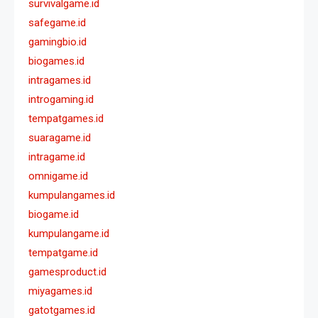
survivalgame.id
safegame.id
gamingbio.id
biogames.id
intragames.id
introgaming.id
tempatgames.id
suaragame.id
intragame.id
omnigame.id
kumpulangames.id
biogame.id
kumpulangame.id
tempatgame.id
gamesproduct.id
miyagames.id
gatotgames.id