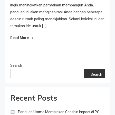
ingin meningkatkan permainan membangun Anda,
panduan ini akan menginspirasi Anda dengan beberapa
desain rumah paling menakjubkan. Selami koleksi ini dan
temukan ide untuk […]
Read More
Search
Search
Recent Posts
Panduan Utama Memainkan Genshin Impact di PC: