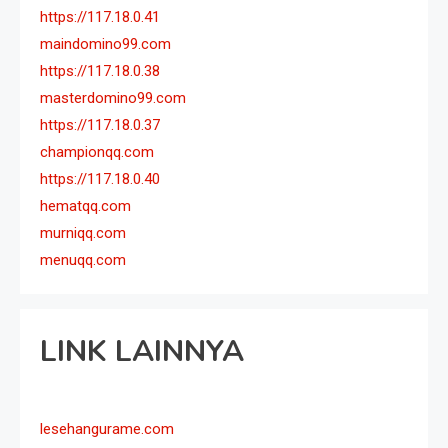
https://117.18.0.41
maindomino99.com
https://117.18.0.38
masterdomino99.com
https://117.18.0.37
championqq.com
https://117.18.0.40
hematqq.com
murniqq.com
menuqq.com
LINK LAINNYA
lesehangurame.com