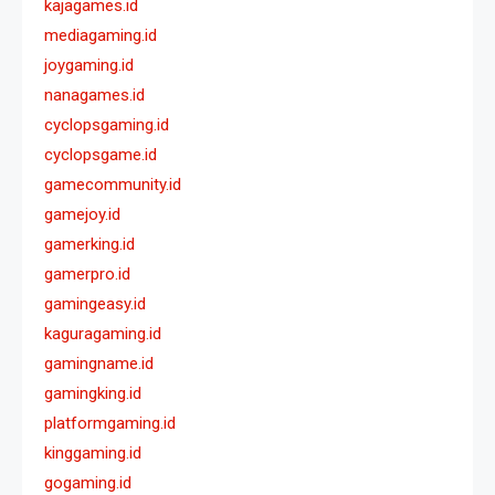
kajagames.id
mediagaming.id
joygaming.id
nanagames.id
cyclopsgaming.id
cyclopsgame.id
gamecommunity.id
gamejoy.id
gamerking.id
gamerpro.id
gamingeasy.id
kaguragaming.id
gamingname.id
gamingking.id
platformgaming.id
kinggaming.id
gogaming.id