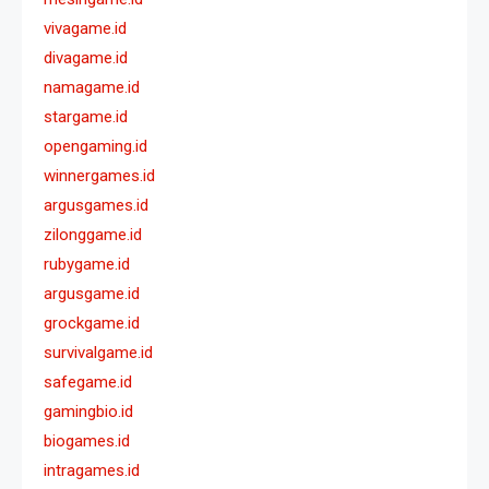
vivagame.id
divagame.id
namagame.id
stargame.id
opengaming.id
winnergames.id
argusgames.id
zilonggame.id
rubygame.id
argusgame.id
grockgame.id
survivalgame.id
safegame.id
gamingbio.id
biogames.id
intragames.id