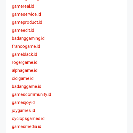
gamereal.id
gameservice.id
gameproduct.id
gameedit.id
badanggaming.id
francogame.id
gameblack.id
rogergame.id
alphagame.id
cicigame.id
badanggame.id
gamescommunity.id
gamesjoy.id
joygames.id
cyclopsgames.id
gamesmedia.id