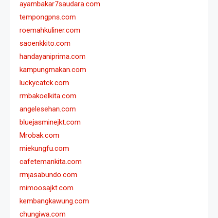
ayambakar7saudara.com
tempongpns.com
roemahkuliner.com
saoenkkito.com
handayaniprima.com
kampungmakan.com
luckycatck.com
rmbakoelkita.com
angelesehan.com
bluejasminejkt.com
Mrobak.com
miekungfu.com
cafetemankita.com
rmjasabundo.com
mimoosajkt.com
kembangkawung.com
chungiwa.com