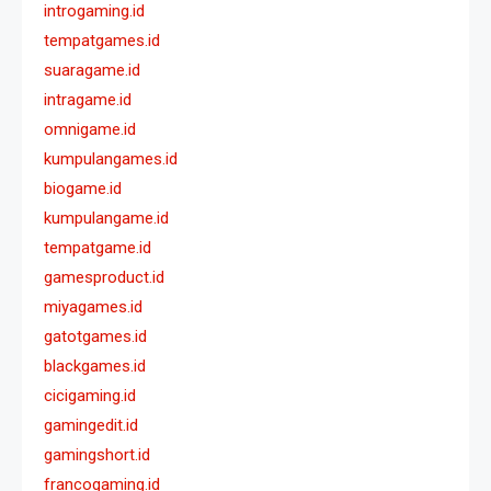
introgaming.id
tempatgames.id
suaragame.id
intragame.id
omnigame.id
kumpulangames.id
biogame.id
kumpulangame.id
tempatgame.id
gamesproduct.id
miyagames.id
gatotgames.id
blackgames.id
cicigaming.id
gamingedit.id
gamingshort.id
francogaming.id