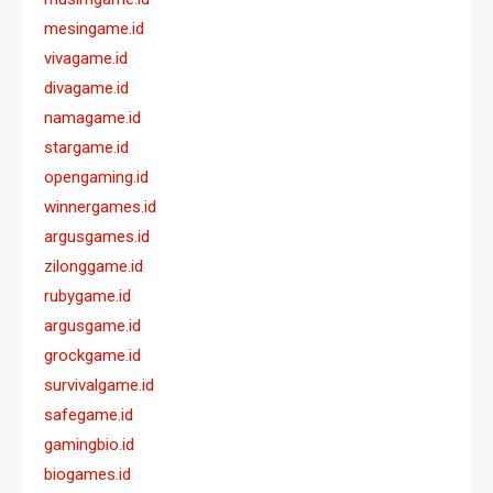
mesingame.id
vivagame.id
divagame.id
namagame.id
stargame.id
opengaming.id
winnergames.id
argusgames.id
zilonggame.id
rubygame.id
argusgame.id
grockgame.id
survivalgame.id
safegame.id
gamingbio.id
biogames.id