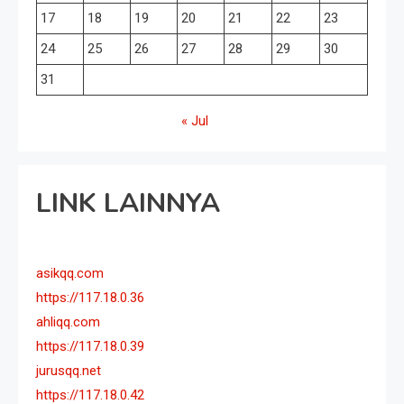
17
18
19
20
21
22
23
24
25
26
27
28
29
30
31
« Jul
LINK LAINNYA
asikqq.com
https://117.18.0.36
ahliqq.com
https://117.18.0.39
jurusqq.net
https://117.18.0.42