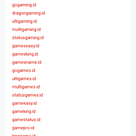
gogaming.id
dragongaming.id
ultigaming.id
multigaming.id
statusgaming.id
gameseasy.id
gamesking.id
gamesname.id
gogames.id
ultigames.id
multigames.id
statusgames.id
gameeasy.id
gameking.id
gamestatus.id
gamepro.id