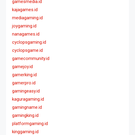
gamesmedia.id
kajagames.id
mediagaming.id
joygaming.id
nanagames.id
cyclopsgaming.id
cyclopsgame.id
gamecommunity.id
gamejoy.id
gamerking.id
gamerpro.id
gamingeasy.id
kaguragaming.id
gamingname.id
gamingking.id
platformgaming.id
kinggaming.id