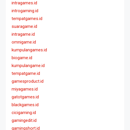
intragames.id
introgaming.id
tempatgames.id
suaragame.id
intragame.id
omnigame.id
kumpulangames.id
biogame.id
kumpulangame.id
tempatgame.id
gamesproduct.id
miyagames.id
gatotgames.id
blackgames.id
cicigaming.id
gamingedit.id
gamingshort.id