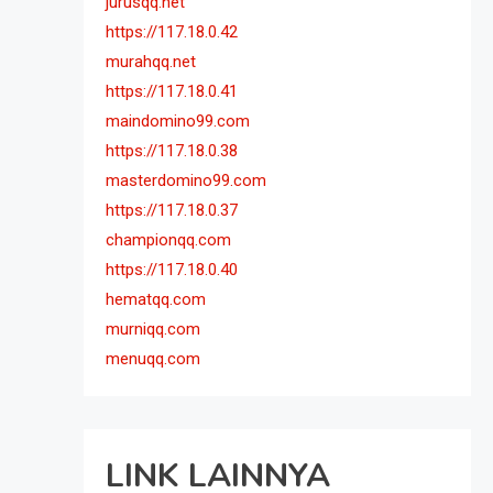
jurusqq.net
https://117.18.0.42
murahqq.net
https://117.18.0.41
maindomino99.com
https://117.18.0.38
masterdomino99.com
https://117.18.0.37
championqq.com
https://117.18.0.40
hematqq.com
murniqq.com
menuqq.com
LINK LAINNYA