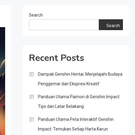
Search
Search
Recent Posts
Dampak Genshin Hentai: Menjelajahi Budaya
Penggemar dan Ekspresi Kreatif
Panduan Utama Paimon di Genshin Impact:
Tips dan Latar Belakang
Panduan Utama Peta Interaktif Genshin
Impact: Temukan Setiap Harta Karun