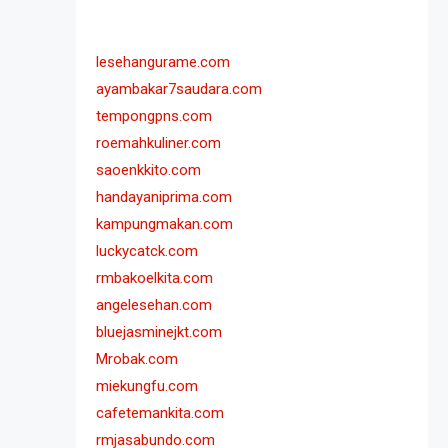
lesehangurame.com
ayambakar7saudara.com
tempongpns.com
roemahkuliner.com
saoenkkito.com
handayaniprima.com
kampungmakan.com
luckycatck.com
rmbakoelkita.com
angelesehan.com
bluejasminejkt.com
Mrobak.com
miekungfu.com
cafetemankita.com
rmjasabundo.com