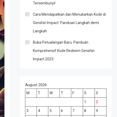
Tersembunyi!
Cara Mendapatkan dan Menukarkan Kode di
Genshin Impact: Panduan Langkah demi
Langkah
Buka Petualangan Baru: Panduan
Komprehensif Kode Redeem Genshin
Impact 2023
August 2026
M
T
W
T
F
S
S
1
2
3
4
5
6
7
8
9