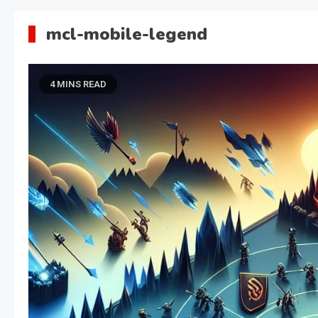
mcl-mobile-legend
4 MINS READ