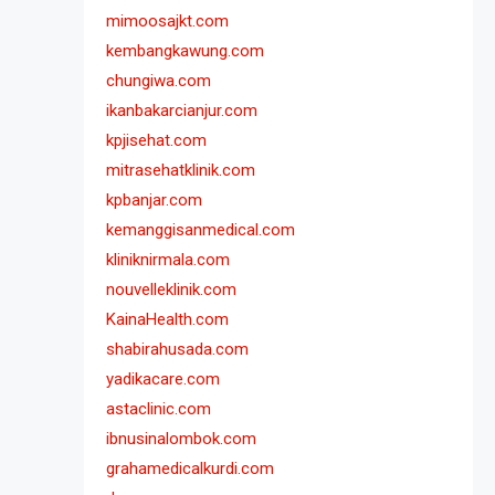
mimoosajkt.com
kembangkawung.com
chungiwa.com
ikanbakarcianjur.com
kpjisehat.com
mitrasehatklinik.com
kpbanjar.com
kemanggisanmedical.com
kliniknirmala.com
nouvelleklinik.com
KainaHealth.com
shabirahusada.com
yadikacare.com
astaclinic.com
ibnusinalombok.com
grahamedicalkurdi.com