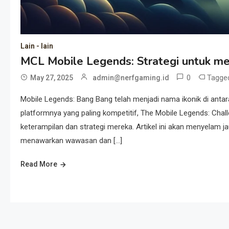
Lain - lain
MCL Mobile Legends: Strategi untuk m
0
Tagg
May 27, 2025
admin@nerfgaming.id
Mobile Legends: Bang Bang telah menjadi nama ikonik di antar
platformnya yang paling kompetitif, The Mobile Legends: Cha
keterampilan dan strategi mereka. Artikel ini akan menyelam 
menawarkan wawasan dan […]
Read More