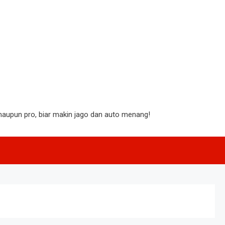
aupun pro, biar makin jago dan auto menang!