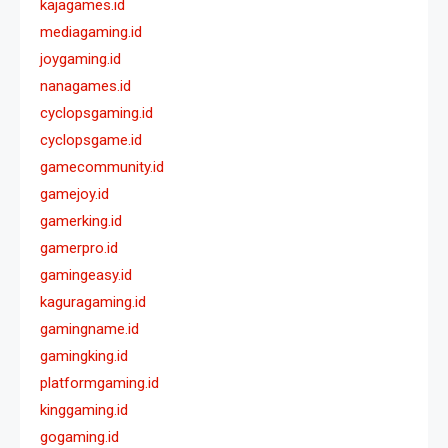
kajagames.id
mediagaming.id
joygaming.id
nanagames.id
cyclopsgaming.id
cyclopsgame.id
gamecommunity.id
gamejoy.id
gamerking.id
gamerpro.id
gamingeasy.id
kaguragaming.id
gamingname.id
gamingking.id
platformgaming.id
kinggaming.id
gogaming.id