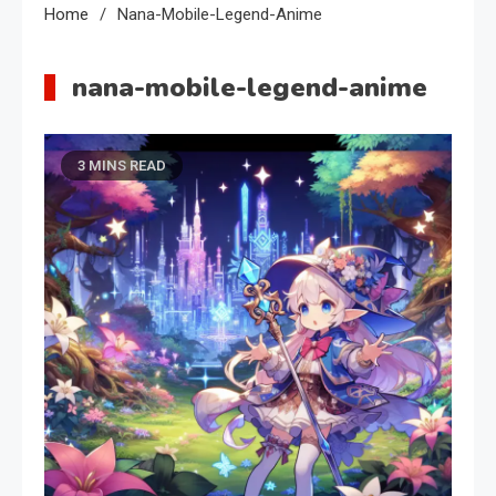
Home
Nana-Mobile-Legend-Anime
nana-mobile-legend-anime
3 MINS READ