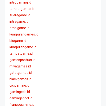
introgaming.id
tempatgames.id
suaragame.id
intragame.id
omnigame.id
kumpulangames.id
biogame.id
kumpulangame.id
tempatgame.id
gamesproduct.id
miyagames.id
gatotgames.id
blackgames.id
cicigaming.id
gamingedit.id
gamingshort.id
francogaming.id