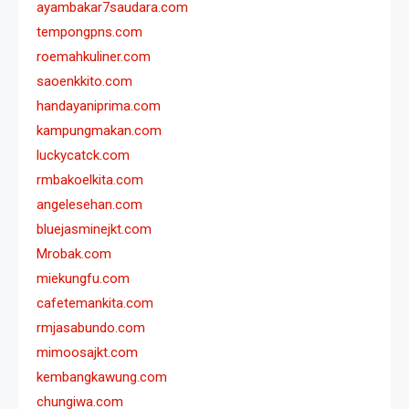
ayambakar7saudara.com
tempongpns.com
roemahkuliner.com
saoenkkito.com
handayaniprima.com
kampungmakan.com
luckycatck.com
rmbakoelkita.com
angelesehan.com
bluejasminejkt.com
Mrobak.com
miekungfu.com
cafetemankita.com
rmjasabundo.com
mimoosajkt.com
kembangkawung.com
chungiwa.com