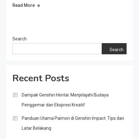
Read More
Search
Search
Recent Posts
Dampak Genshin Hentai: Menjelajahi Budaya
Penggemar dan Ekspresi Kreatif
Panduan Utama Paimon di Genshin Impact: Tips dan
Latar Belakang