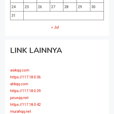
24
25
26
27
28
29
30
31
« Jul
LINK LAINNYA
asikqq.com
https://117.18.0.36
ahliqq.com
https://117.18.0.39
jurusqq.net
https://117.18.0.42
murahqq.net