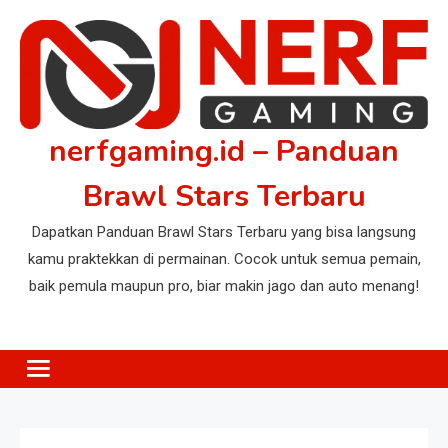
Skip
to
content
nerfgaming.id – Panduan
Brawl Stars Terbaru
Dapatkan Panduan Brawl Stars Terbaru yang bisa langsung
kamu praktekkan di permainan. Cocok untuk semua pemain,
baik pemula maupun pro, biar makin jago dan auto menang!