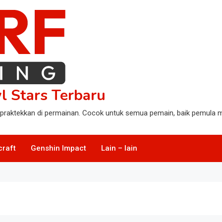
l Stars Terbaru
praktekkan di permainan. Cocok untuk semua pemain, baik pemula m
craft
Genshin Impact
Lain – lain