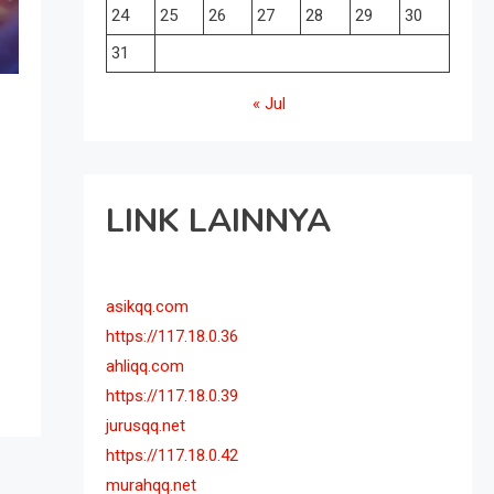
24
25
26
27
28
29
30
31
« Jul
LINK LAINNYA
asikqq.com
https://117.18.0.36
ahliqq.com
https://117.18.0.39
jurusqq.net
https://117.18.0.42
murahqq.net