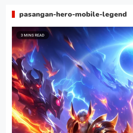
pasangan-hero-mobile-legend
3 MINS READ