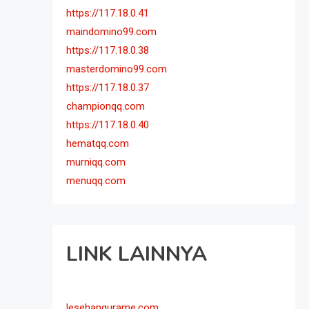
https://117.18.0.41
maindomino99.com
https://117.18.0.38
masterdomino99.com
https://117.18.0.37
championqq.com
https://117.18.0.40
hematqq.com
murniqq.com
menuqq.com
LINK LAINNYA
lesehangurame.com