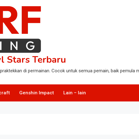
l Stars Terbaru
praktekkan di permainan. Cocok untuk semua pemain, baik pemula m
craft
Genshin Impact
Lain – lain