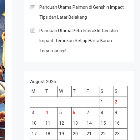
Panduan Utama Paimon di Genshin Impact:
Tips dan Latar Belakang
Panduan Utama Peta Interaktif Genshin
Impact: Temukan Setiap Harta Karun
Tersembunyi!
August 2026
M
T
W
T
F
S
S
1
2
3
4
5
6
7
8
9
10
11
12
13
14
15
16
17
18
19
20
21
22
23