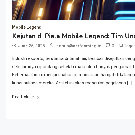
Mobile Legend
Kejutan di Piala Mobile Legend: Tim Un
0
Tagg
June 25, 2025
admin@nerfgaming.id
Industri esports, terutama di tanah air, kembali dikejutkan d
sebelumnya dipandang sebelah mata oleh banyak pengamat, be
Keberhasilan ini menjadi bahan pembicaraan hangat di kalan
kunci sukses mereka. Artikel ini akan mengulas perjalanan […]
Read More