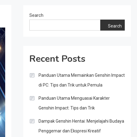
Search
Search
Recent Posts
Panduan Utama Memainkan Genshin Impact
di PC: Tips dan Trik untuk Pemula
Panduan Utama Menguasai Karakter
Genshin Impact: Tips dan Trik
Dampak Genshin Hentai: Menjelajahi Budaya
Penggemar dan Ekspresi Kreatif