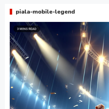
piala-mobile-legend
3 MINS READ