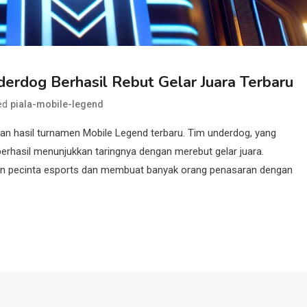
derdog Berhasil Rebut Gelar Juara Terbaru
ed
piala-mobile-legend
engan hasil turnamen Mobile Legend terbaru. Tim underdog, yang
rhasil menunjukkan taringnya dengan merebut gelar juara.
gan pecinta esports dan membuat banyak orang penasaran dengan