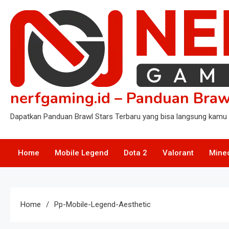
Skip
to
content
nerfgaming.id – Panduan Braw
Dapatkan Panduan Brawl Stars Terbaru yang bisa langsung kamu 
Home
Mobile Legend
Dota 2
Valorant
Mine
Home
Pp-Mobile-Legend-Aesthetic