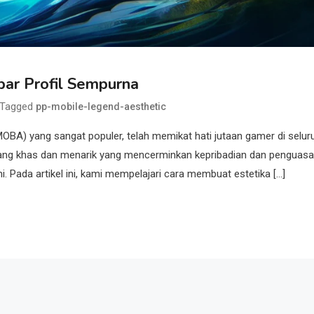
ar Profil Sempurna
Tagged
pp-mobile-legend-aesthetic
MOBA) yang sangat populer, telah memikat hati jutaan gamer di selur
il yang khas dan menarik yang mencerminkan kepribadian dan penguas
. Pada artikel ini, kami mempelajari cara membuat estetika […]