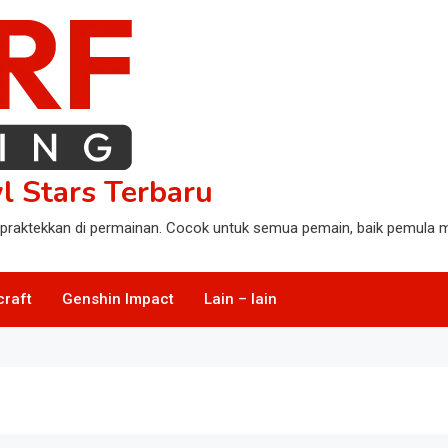
l Stars Terbaru
praktekkan di permainan. Cocok untuk semua pemain, baik pemula m
craft
Genshin Impact
Lain – lain