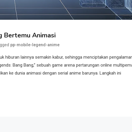
g Bertemu Animasi
agged
pp-mobile-legend-anime
tuk hiburan lainnya semakin kabur, sehingga menciptakan pengalama
Legends: Bang Bang,” sebuah game arena pertarungan online multipem
kan ke dunia animasi dengan serial anime barunya. Langkah ini