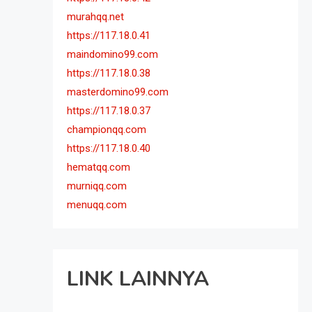
murahqq.net
https://117.18.0.41
maindomino99.com
https://117.18.0.38
masterdomino99.com
https://117.18.0.37
championqq.com
https://117.18.0.40
hematqq.com
murniqq.com
menuqq.com
LINK LAINNYA