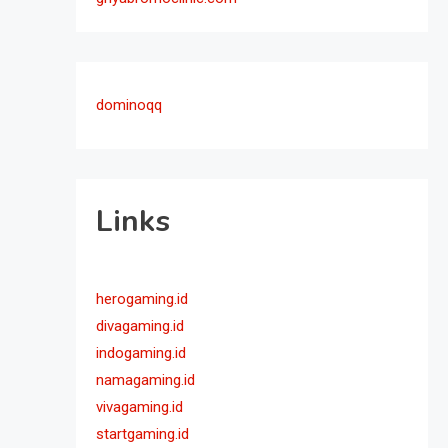
dominoqq
Links
herogaming.id
divagaming.id
indogaming.id
namagaming.id
vivagaming.id
startgaming.id