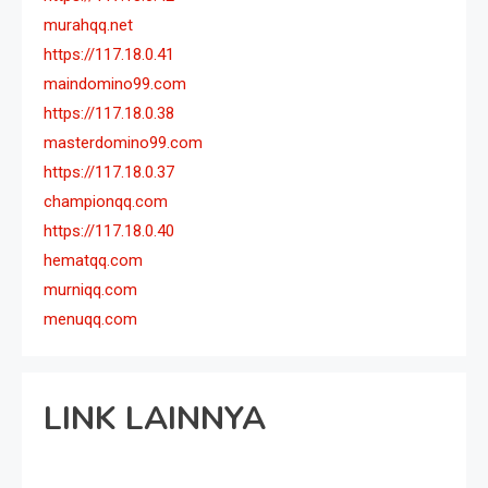
murahqq.net
https://117.18.0.41
maindomino99.com
https://117.18.0.38
masterdomino99.com
https://117.18.0.37
championqq.com
https://117.18.0.40
hematqq.com
murniqq.com
menuqq.com
LINK LAINNYA