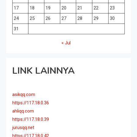
17
18
19
20
21
22
23
24
25
26
27
28
29
30
31
« Jul
LINK LAINNYA
asikqq.com
https://117.18.0.36
ahliqq.com
https://117.18.0.39
jurusqq.net
https://117.18.0.42