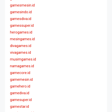
gamesmesin.id
gamesindo.id
gamesdiva.id
gamessuper.id
herogames.id
mesingames.id
divagames.id
vivagames.id
musimgames.id
namagames.id
gamecore.id
gamemesin.id
gamehero.id
gamediva.id
gamesuper.id
gamestar.id