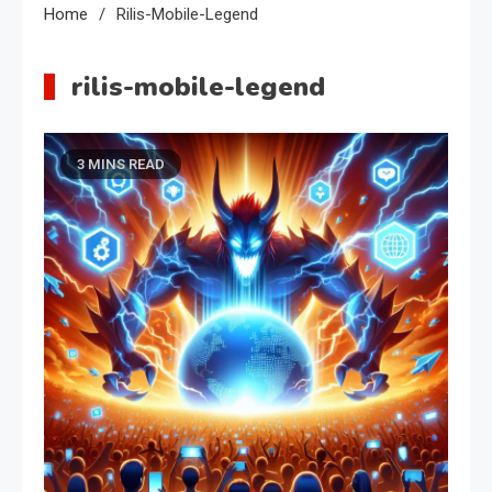
Home
Rilis-Mobile-Legend
rilis-mobile-legend
3 MINS READ