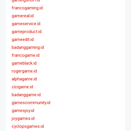
gamingshort.id
francogaming.id
gamereal.id
gameservice.id
gameproduct.id
gameedit.id
badanggaming.id
francogame.id
gameblack.id
rogergame.id
alphagame.id
cicigame.id
badanggame.id
gamescommunity.id
gamesjoy.id
joygames.id
cyclopsgames.id