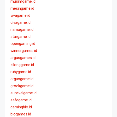
musimgame.id
mesingame.id
vivagame.id
divagame.id
namagame.id
stargame.id
opengaming.id
winnergames.id
argusgames.id
zilonggame.id
rubygame.id
argusgame.id
grockgame.id
survivalgame.id
safegame.id
gamingbio.id
biogames.id