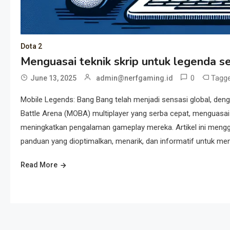
Dota 2
Menguasai teknik skrip untuk legenda se
0
Tagg
June 13, 2025
admin@nerfgaming.id
Mobile Legends: Bang Bang telah menjadi sensasi global, den
Battle Arena (MOBA) multiplayer yang serba cepat, menguasai
meningkatkan pengalaman gameplay mereka. Artikel ini menggal
panduan yang dioptimalkan, menarik, dan informatif untuk me
Read More