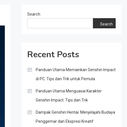
Search
Search
Recent Posts
Panduan Utama Memainkan Genshin Impact
di PC: Tips dan Trik untuk Pemula
Panduan Utama Menguasai Karakter
Genshin Impact: Tips dan Trik
Dampak Genshin Hentai: Menjelajahi Budaya
Penggemar dan Ekspresi Kreatif