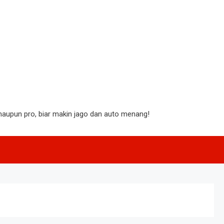
aupun pro, biar makin jago dan auto menang!