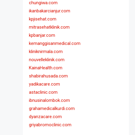
chungiwa.com
ikanbakarcianjur.com
kpjisehat.com
mitrasehatklinik.com
kpbanjar.com
kemanggisanmedical.com
kliniknirmala.com
nouvelleklinik.com
KainaHealth.com
shabirahusada.com
yadikacare.com
astaclinic.com
ibnusinalombok.com
grahamedicalkurdi.com
dyanzacare.com
griyabromoclinic.com