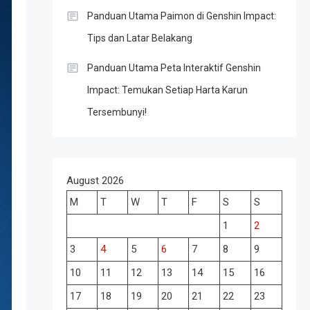
Panduan Utama Paimon di Genshin Impact:
Tips dan Latar Belakang
Panduan Utama Peta Interaktif Genshin
Impact: Temukan Setiap Harta Karun
Tersembunyi!
August 2026
M
T
W
T
F
S
S
1
2
3
4
5
6
7
8
9
10
11
12
13
14
15
16
17
18
19
20
21
22
23