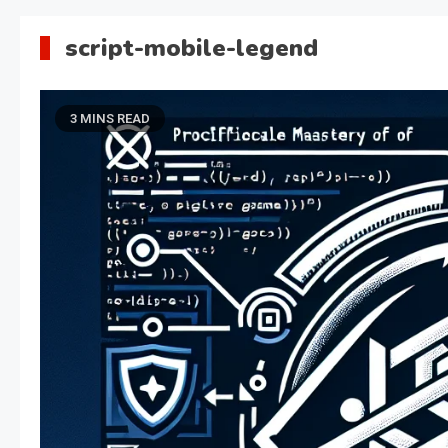
script-mobile-legend
3 MINS READ