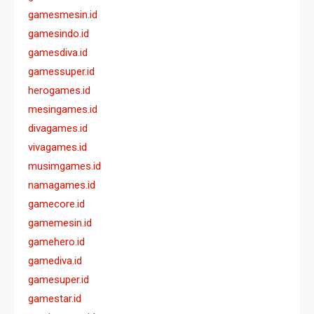
gamesmesin.id
gamesindo.id
gamesdiva.id
gamessuper.id
herogames.id
mesingames.id
divagames.id
vivagames.id
musimgames.id
namagames.id
gamecore.id
gamemesin.id
gamehero.id
gamediva.id
gamesuper.id
gamestar.id