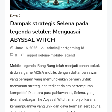
Dota 2
Dampak strategis Selena pada
legenda seluler: Menguasai
ABYSSAL WITCH
June 16, 2025
admin@nerfgaming.id
0
Tagged
selena-mobile-legend
Mobile Legends: Bang Bang telah menjadi bahan pokok
di dunia game MOBA mobile, dengan daftar pahlawan
yang beragam yang memungkinkan pemain untuk
menyusun strategi dan terlibat dalam pertempuran
kompetitif. Di antara para pahlawan ini, Selena, yang
dikenal sebagai The Abyssal Witch, menonjol karena
kemampuannya yang unik dan gaya bermain serbaguna.