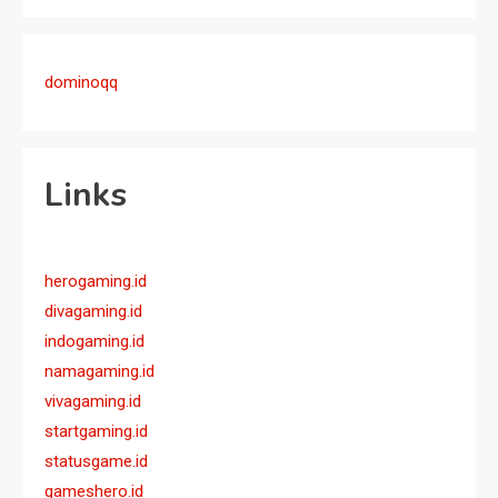
dominoqq
Links
herogaming.id
divagaming.id
indogaming.id
namagaming.id
vivagaming.id
startgaming.id
statusgame.id
gameshero.id