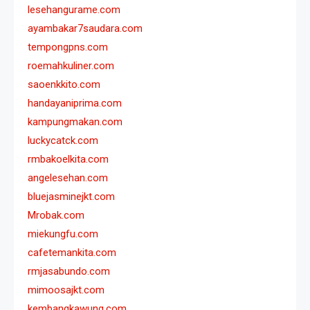
lesehangurame.com
ayambakar7saudara.com
tempongpns.com
roemahkuliner.com
saoenkkito.com
handayaniprima.com
kampungmakan.com
luckycatck.com
rmbakoelkita.com
angelesehan.com
bluejasminejkt.com
Mrobak.com
miekungfu.com
cafetemankita.com
rmjasabundo.com
mimoosajkt.com
kembangkawung.com