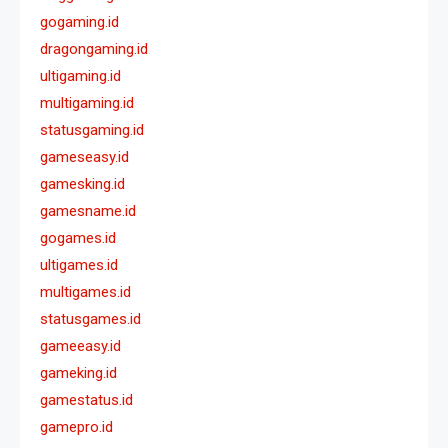
gogaming.id
dragongaming.id
ultigaming.id
multigaming.id
statusgaming.id
gameseasy.id
gamesking.id
gamesname.id
gogames.id
ultigames.id
multigames.id
statusgames.id
gameeasy.id
gameking.id
gamestatus.id
gamepro.id