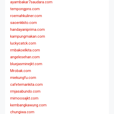
ayambakar7saudara.com
tempongpns.com
roemahkuliner.com
saoenkkito.com
handayaniprima.com
kampungmakan.com
luckycatck.com
rmbakoelkita.com
angelesehan.com
bluejasminejkt.com
Mrobak.com
miekungfu.com
cafetemankita.com
rmjasabundo.com
mimoosajkt.com
kembangkawung.com
chungiwa.com