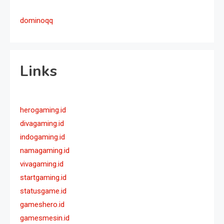
dominoqq
Links
herogaming.id
divagaming.id
indogaming.id
namagaming.id
vivagaming.id
startgaming.id
statusgame.id
gameshero.id
gamesmesin.id