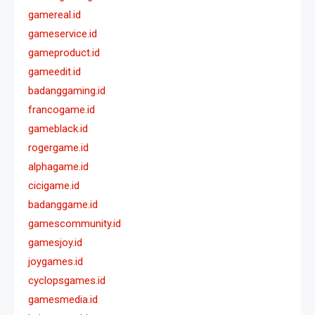
gamereal.id
gameservice.id
gameproduct.id
gameedit.id
badanggaming.id
francogame.id
gameblack.id
rogergame.id
alphagame.id
cicigame.id
badanggame.id
gamescommunity.id
gamesjoy.id
joygames.id
cyclopsgames.id
gamesmedia.id