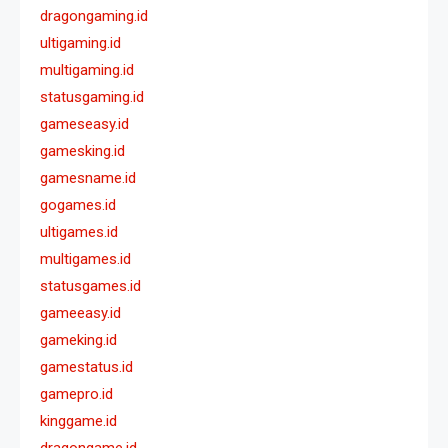
dragongaming.id
ultigaming.id
multigaming.id
statusgaming.id
gameseasy.id
gamesking.id
gamesname.id
gogames.id
ultigames.id
multigames.id
statusgames.id
gameeasy.id
gameking.id
gamestatus.id
gamepro.id
kinggame.id