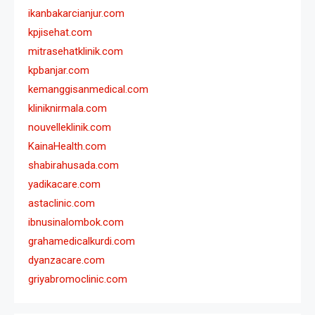
ikanbakarcianjur.com
kpjisehat.com
mitrasehatklinik.com
kpbanjar.com
kemanggisanmedical.com
kliniknirmala.com
nouvelleklinik.com
KainaHealth.com
shabirahusada.com
yadikacare.com
astaclinic.com
ibnusinalombok.com
grahamedicalkurdi.com
dyanzacare.com
griyabromoclinic.com