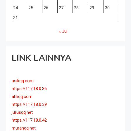
24
25
26
27
28
29
30
31
« Jul
LINK LAINNYA
asikqq.com
https://117.18.0.36
ahliqq.com
https://117.18.0.39
jurusqq.net
https://117.18.0.42
murahqq.net