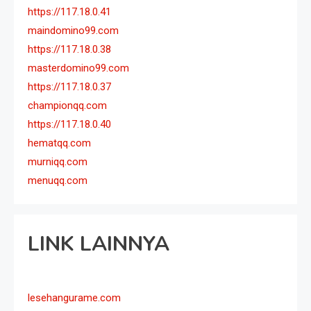
https://117.18.0.41
maindomino99.com
https://117.18.0.38
masterdomino99.com
https://117.18.0.37
championqq.com
https://117.18.0.40
hematqq.com
murniqq.com
menuqq.com
LINK LAINNYA
lesehangurame.com