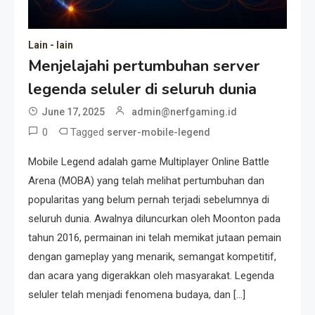
Lain - lain
Menjelajahi pertumbuhan server
legenda seluler di seluruh dunia
June 17, 2025
admin@nerfgaming.id
0
Tagged
server-mobile-legend
Mobile Legend adalah game Multiplayer Online Battle
Arena (MOBA) yang telah melihat pertumbuhan dan
popularitas yang belum pernah terjadi sebelumnya di
seluruh dunia. Awalnya diluncurkan oleh Moonton pada
tahun 2016, permainan ini telah memikat jutaan pemain
dengan gameplay yang menarik, semangat kompetitif,
dan acara yang digerakkan oleh masyarakat. Legenda
seluler telah menjadi fenomena budaya, dan […]