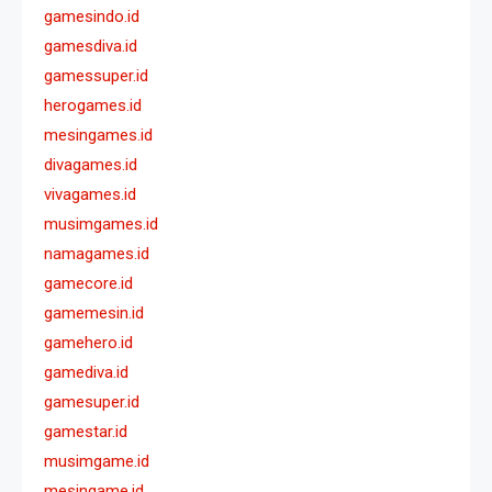
gamesindo.id
gamesdiva.id
gamessuper.id
herogames.id
mesingames.id
divagames.id
vivagames.id
musimgames.id
namagames.id
gamecore.id
gamemesin.id
gamehero.id
gamediva.id
gamesuper.id
gamestar.id
musimgame.id
mesingame.id