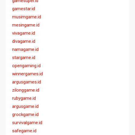
gamesuper.id
gamestar.id
musimgame.id
mesingame.id
vivagame.id
divagame.id
namagame.id
stargame.id
opengaming.id
winnergames.id
argusgames.id
zilonggame.id
rubygame.id
argusgame.id
grockgame.id
survivalgame.id
safegame.id