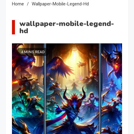
Home
Wallpaper-Mobile-Legend-Hd
wallpaper-mobile-legend-
hd
4 MINS READ