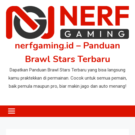
Skip
to
content
nerfgaming.id – Panduan
Brawl Stars Terbaru
Dapatkan Panduan Brawl Stars Terbaru yang bisa langsung
kamu praktekkan di permainan. Cocok untuk semua pemain,
baik pemula maupun pro, biar makin jago dan auto menang!