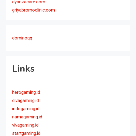
dyanzacare.com
griyabromoclinic.com
dominoqq
Links
herogaming.id
divagaming.id
indogaming.id
namagaming.id
vivagaming.id
startgaming.id