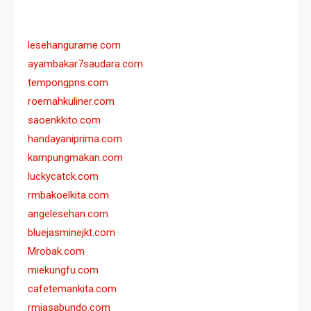
lesehangurame.com
ayambakar7saudara.com
tempongpns.com
roemahkuliner.com
saoenkkito.com
handayaniprima.com
kampungmakan.com
luckycatck.com
rmbakoelkita.com
angelesehan.com
bluejasminejkt.com
Mrobak.com
miekungfu.com
cafetemankita.com
rmjasabundo.com