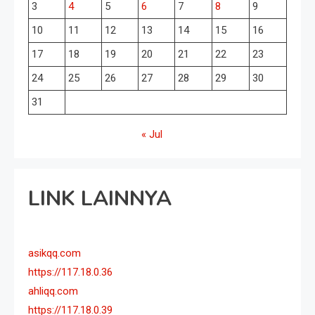
3
4
5
6
7
8
9
10
11
12
13
14
15
16
17
18
19
20
21
22
23
24
25
26
27
28
29
30
31
« Jul
LINK LAINNYA
asikqq.com
https://117.18.0.36
ahliqq.com
https://117.18.0.39