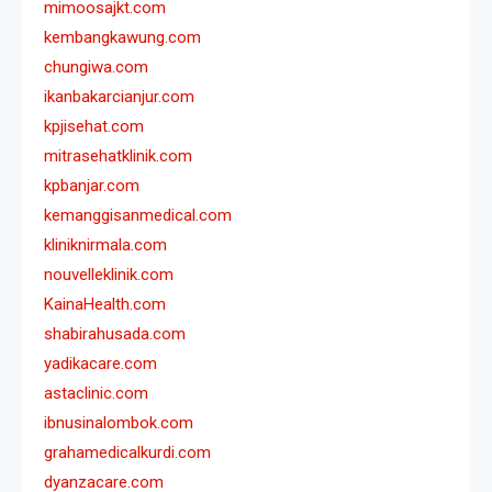
mimoosajkt.com
kembangkawung.com
chungiwa.com
ikanbakarcianjur.com
kpjisehat.com
mitrasehatklinik.com
kpbanjar.com
kemanggisanmedical.com
kliniknirmala.com
nouvelleklinik.com
KainaHealth.com
shabirahusada.com
yadikacare.com
astaclinic.com
ibnusinalombok.com
grahamedicalkurdi.com
dyanzacare.com