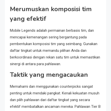
Merumuskan komposisi tim
yang efektif
Mobile Legends adalah permainan berbasis tim, dan
mencapai kemenangan sering bergantung pada
pembentukan komposisi tim yang seimbang. Gunakan
daftar tingkat untuk memandu pilihan Anda dan
berkoordinasi dengan rekan satu tim untuk memastikan
sinergi di antara para pahlawan.
Taktik yang mengacaukan
Memahami dan menggunakan counterpicks sangat
penting untuk mendaki pangkat. Kenali kekuatan musuh
dan pilih pahlawan dari daftar tingkat yang secara
efektif membatalkan ancaman mereka. Pahlawan Tier B