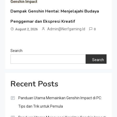
Genshin Impact
Dampak Genshin Hentai: Menjelajahi Budaya
Penggemar dan Ekspresi Kreatif
Admin@nerfgaming.id
August 2, 2026
0
Search
Search
Recent Posts
Panduan Utama Memainkan Genshin Impact di PC:
Tips dan Trik untuk Pemula