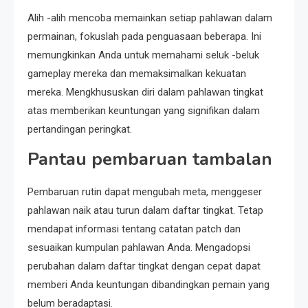
Alih -alih mencoba memainkan setiap pahlawan dalam
permainan, fokuslah pada penguasaan beberapa. Ini
memungkinkan Anda untuk memahami seluk -beluk
gameplay mereka dan memaksimalkan kekuatan
mereka. Mengkhususkan diri dalam pahlawan tingkat
atas memberikan keuntungan yang signifikan dalam
pertandingan peringkat.
Pantau pembaruan tambalan
Pembaruan rutin dapat mengubah meta, menggeser
pahlawan naik atau turun dalam daftar tingkat. Tetap
mendapat informasi tentang catatan patch dan
sesuaikan kumpulan pahlawan Anda. Mengadopsi
perubahan dalam daftar tingkat dengan cepat dapat
memberi Anda keuntungan dibandingkan pemain yang
belum beradaptasi.