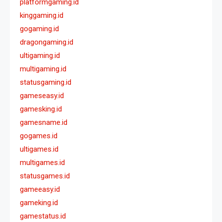
platformgaming.id
kinggaming.id
gogaming.id
dragongaming.id
ultigaming.id
multigaming.id
statusgaming.id
gameseasy.id
gamesking.id
gamesname.id
gogames.id
ultigames.id
multigames.id
statusgames.id
gameeasy.id
gameking.id
gamestatus.id