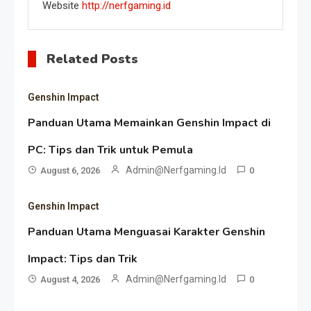
Website
http://nerfgaming.id
Related Posts
Genshin Impact
Panduan Utama Memainkan Genshin Impact di
PC: Tips dan Trik untuk Pemula
Admin@nerfgaming.id
August 6, 2026
0
Genshin Impact
Panduan Utama Menguasai Karakter Genshin
Impact: Tips dan Trik
Admin@nerfgaming.id
August 4, 2026
0