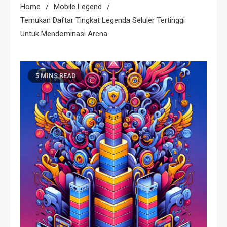
Home
Mobile Legend
Temukan Daftar Tingkat Legenda Seluler Tertinggi
Untuk Mendominasi Arena
5 MINS READ