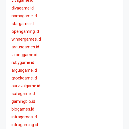
vivagame.id
divagame.id
namagame.id
stargame.id
opengaming.id
winnergames.id
argusgames.id
zilonggame.id
rubygame.id
argusgame.id
grockgame.id
survivalgame.id
safegame.id
gamingbio.id
biogames.id
intragames.id
introgaming.id