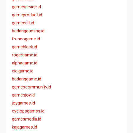
gameservice.id
gameproduct.id
gameedit.id
badanggaming.id
francogame.id
gameblack.id
rogergame.id
alphagame.id
cicigame.id
badanggame.id
gamescommunity.id
gamesjoy.id
joygames.id
cyclopsgames.id
gamesmedia.id
kajagames.id