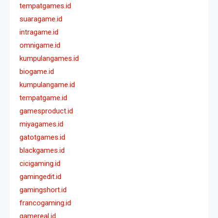
tempatgames.id
suaragame.id
intragame.id
omnigame.id
kumpulangames.id
biogame.id
kumpulangame.id
tempatgame.id
gamesproduct.id
miyagames.id
gatotgames.id
blackgames.id
cicigaming.id
gamingedit.id
gamingshort.id
francogaming.id
gamereal.id