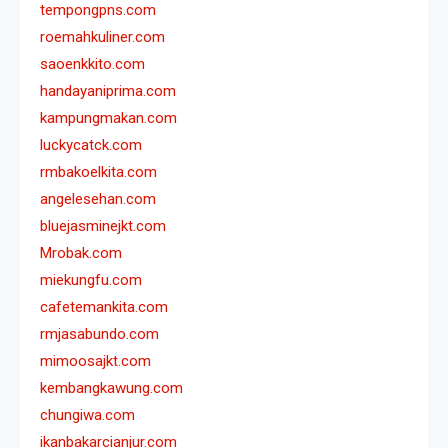
tempongpns.com
roemahkuliner.com
saoenkkito.com
handayaniprima.com
kampungmakan.com
luckycatck.com
rmbakoelkita.com
angelesehan.com
bluejasminejkt.com
Mrobak.com
miekungfu.com
cafetemankita.com
rmjasabundo.com
mimoosajkt.com
kembangkawung.com
chungiwa.com
ikanbakarcianjur.com