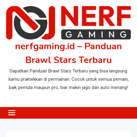
Skip
to
content
nerfgaming.id – Panduan
Brawl Stars Terbaru
Dapatkan Panduan Brawl Stars Terbaru yang bisa langsung
kamu praktekkan di permainan. Cocok untuk semua pemain,
baik pemula maupun pro, biar makin jago dan auto menang!