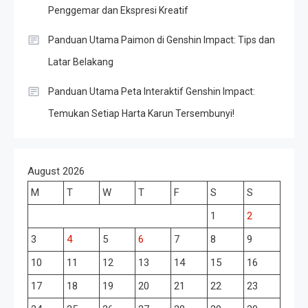
Penggemar dan Ekspresi Kreatif
Panduan Utama Paimon di Genshin Impact: Tips dan
Latar Belakang
Panduan Utama Peta Interaktif Genshin Impact:
Temukan Setiap Harta Karun Tersembunyi!
August 2026
M
T
W
T
F
S
S
1
2
3
4
5
6
7
8
9
10
11
12
13
14
15
16
17
18
19
20
21
22
23