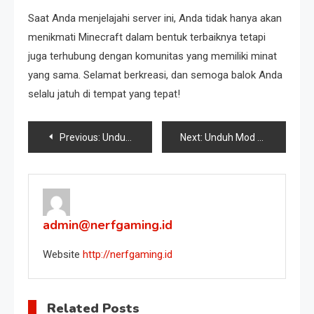
Saat Anda menjelajahi server ini, Anda tidak hanya akan
menikmati Minecraft dalam bentuk terbaiknya tetapi
juga terhubung dengan komunitas yang memiliki minat
yang sama. Selamat berkreasi, dan semoga balok Anda
selalu jatuh di tempat yang tepat!
Post
Previous:
Unduh Minecraft 1.19.60: Panduan Lengkap untuk Meningkatkan Pengalaman Bermain Game Anda
Next:
Unduh Mod APK Minecraft 1.21: Tingkatkan Pengalaman Bermain Game Anda dengan Fitur Terbaru
navigation
admin@nerfgaming.id
Website
http://nerfgaming.id
Related Posts