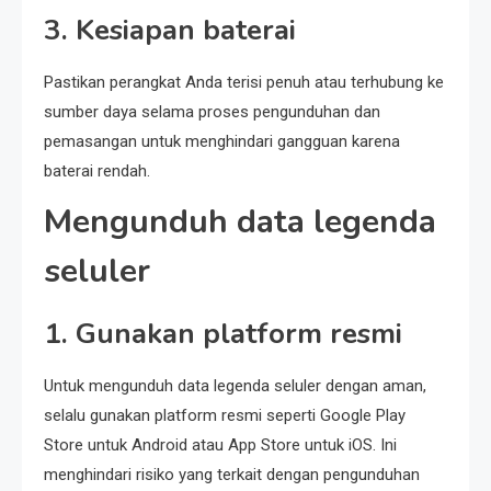
3.
Kesiapan baterai
Pastikan perangkat Anda terisi penuh atau terhubung ke
sumber daya selama proses pengunduhan dan
pemasangan untuk menghindari gangguan karena
baterai rendah.
Mengunduh data legenda
seluler
1.
Gunakan platform resmi
Untuk mengunduh data legenda seluler dengan aman,
selalu gunakan platform resmi seperti Google Play
Store untuk Android atau App Store untuk iOS. Ini
menghindari risiko yang terkait dengan pengunduhan