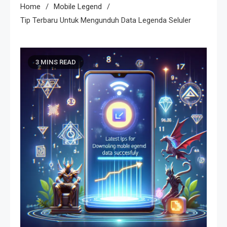
Home
Mobile Legend
Tip Terbaru Untuk Mengunduh Data Legenda Seluler
3 MINS READ