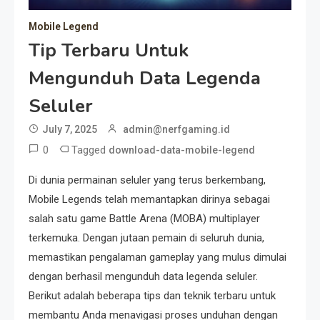
Mobile Legend
Tip Terbaru Untuk
Mengunduh Data Legenda
Seluler
July 7, 2025
admin@nerfgaming.id
0
Tagged
download-data-mobile-legend
Di dunia permainan seluler yang terus berkembang,
Mobile Legends telah memantapkan dirinya sebagai
salah satu game Battle Arena (MOBA) multiplayer
terkemuka. Dengan jutaan pemain di seluruh dunia,
memastikan pengalaman gameplay yang mulus dimulai
dengan berhasil mengunduh data legenda seluler.
Berikut adalah beberapa tips dan teknik terbaru untuk
membantu Anda menavigasi proses unduhan dengan