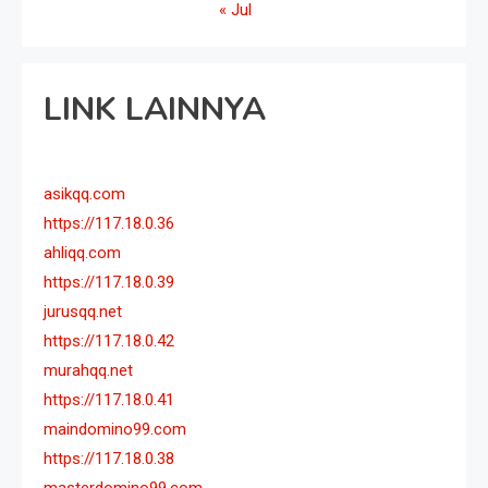
« Jul
LINK LAINNYA
asikqq.com
https://117.18.0.36
ahliqq.com
https://117.18.0.39
jurusqq.net
https://117.18.0.42
murahqq.net
https://117.18.0.41
maindomino99.com
https://117.18.0.38