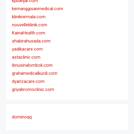
kpbanjar.com
kemanggisanmedical.com
kliniknirmala.com
nouvelleklinik.com
KainaHealth.com
shabirahusada.com
yadikacare.com
astaclinic.com
ibnusinalombok.com
grahamedicalkurdi.com
dyanzacare.com
griyabromoclinic.com
dominoqq