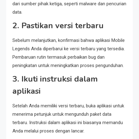
dari sumber pihak ketiga, seperti malware dan pencurian
data.
2.
Pastikan versi terbaru
Sebelum melanjutkan, konfirmasi bahwa aplikasi Mobile
Legends Anda diperbarui ke versi terbaru yang tersedia.
Pembaruan rutin termasuk perbaikan bug dan
peningkatan untuk meningkatkan proses pengunduhan.
3.
Ikuti instruksi dalam
aplikasi
Setelah Anda memiliki versi terbaru, buka aplikasi untuk
menerima petunjuk untuk mengunduh paket data
terbaru. Instruksi dalam aplikasi ini biasanya memandu
Anda melalui proses dengan lancar.