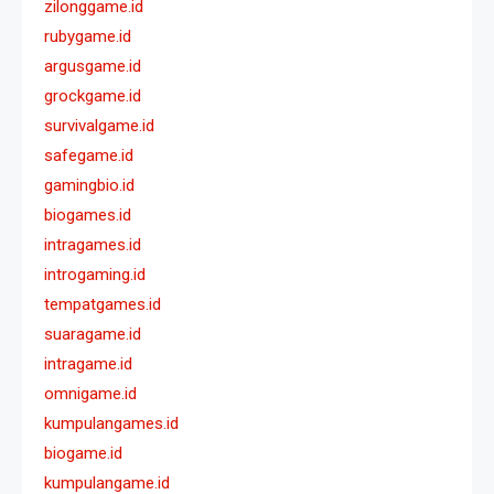
zilonggame.id
rubygame.id
argusgame.id
grockgame.id
survivalgame.id
safegame.id
gamingbio.id
biogames.id
intragames.id
introgaming.id
tempatgames.id
suaragame.id
intragame.id
omnigame.id
kumpulangames.id
biogame.id
kumpulangame.id