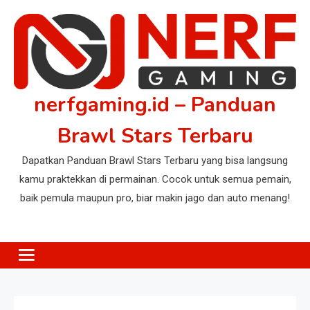
Skip
to
content
nerfgaming.id – Panduan
Brawl Stars Terbaru
Dapatkan Panduan Brawl Stars Terbaru yang bisa langsung
kamu praktekkan di permainan. Cocok untuk semua pemain,
baik pemula maupun pro, biar makin jago dan auto menang!