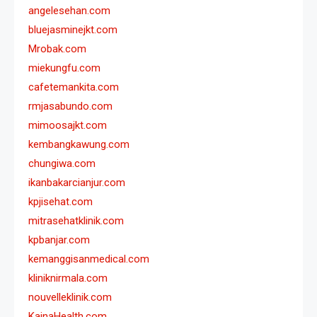
angelesehan.com
bluejasminejkt.com
Mrobak.com
miekungfu.com
cafetemankita.com
rmjasabundo.com
mimoosajkt.com
kembangkawung.com
chungiwa.com
ikanbakarcianjur.com
kpjisehat.com
mitrasehatklinik.com
kpbanjar.com
kemanggisanmedical.com
kliniknirmala.com
nouvelleklinik.com
KainaHealth.com