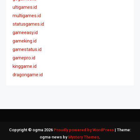
ultigames.id
multigames.id
statusgames.id
gameeasy.id
gameking.id
gamestatus.id
gamepro.id
kinggame.id
dragongame.id
Copyright © ogma 2026
Proudly powered by WordPress
|
Theme:
ogma-news by
Mystery Themes
.