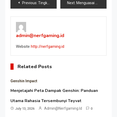
Post
Previous:
Tingkatkan Kreativitas Anak dengan Mewarnai Gambar Karakter Mobile Legend
Next:
Menguasai Chou dalam Legenda Seluler: Kiat dan Strategi untuk Dominasi
navigation
admin@nerfgaming.id
Website
http://nerfgaming.id
Related Posts
Genshin Impact
Menjelajahi Peta Dampak Genshin: Panduan
Utama Rahasia Tersembunyi Teyvat
Admin@nerfgaming.id
July 13, 2026
0