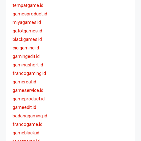
tempatgame.id
gamesproduct.id
miyagames.id
gatotgames.id
blackgames.id
cicigaming.id
gamingedit.id
gamingshort.id
francogaming.id
gamereal.id
gameservice.id
gameproduct.id
gameedit.id
badanggaming.id
francogame.id
gameblack.id