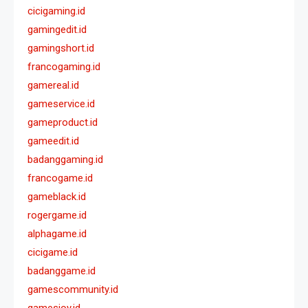
cicigaming.id
gamingedit.id
gamingshort.id
francogaming.id
gamereal.id
gameservice.id
gameproduct.id
gameedit.id
badanggaming.id
francogame.id
gameblack.id
rogergame.id
alphagame.id
cicigame.id
badanggame.id
gamescommunity.id