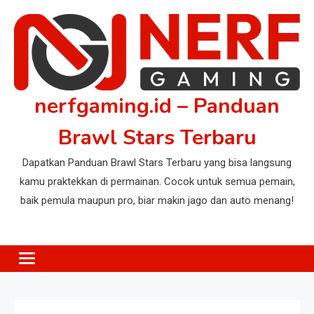
Skip
to
content
nerfgaming.id – Panduan
Brawl Stars Terbaru
Dapatkan Panduan Brawl Stars Terbaru yang bisa langsung
kamu praktekkan di permainan. Cocok untuk semua pemain,
baik pemula maupun pro, biar makin jago dan auto menang!