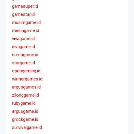
gamesuper.id
gamestar.id
musimgame.id
mesingame.id
vivagame.id
divagame.id
namagame.id
stargame.id
opengaming.id
winnergames.id
argusgames.id
zilonggame.id
rubygame.id
argusgame.id
grockgame.id
survivalgame.id