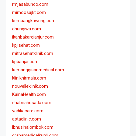
rmjasabundo.com
mimoosajkt.com
kembangkawung.com
chungiwa.com
ikanbakarcianjur.com
kpjisehat.com
mitrasehatklinik.com
kpbanjar.com
kemanggisanmedical.com
kliniknirmala.com
nouvelleklinik.com
KainaHealth.com
shabirahusada.com
yadikacare.com
astaclinic.com
ibnusinalombok.com
grahamedicalkurdi.com