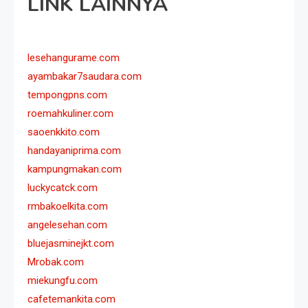
LINK LAINNYA
lesehangurame.com
ayambakar7saudara.com
tempongpns.com
roemahkuliner.com
saoenkkito.com
handayaniprima.com
kampungmakan.com
luckycatck.com
rmbakoelkita.com
angelesehan.com
bluejasminejkt.com
Mrobak.com
miekungfu.com
cafetemankita.com