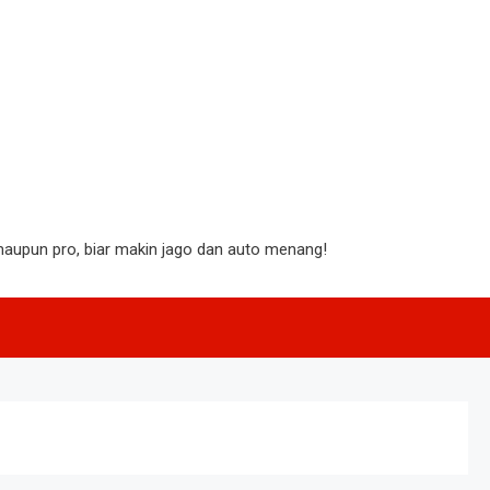
aupun pro, biar makin jago dan auto menang!