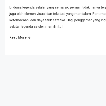
Di dunia legenda seluler yang semarak, pemain tidak hanya te
juga oleh elemen visual dan tekstual yang mendalam. Font 
keterbacaan, dan daya tarik estetika. Bagi penggemar yang
sekitar legenda seluler, memilih […]
Read More