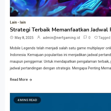
Lain - lain
Strategi Terbaik Memanfaatkan Jadwal 
0
Tagge
May 8, 2025
admin@nerfgaming.id
Mobile Legends telah menjadi salah satu game multiplayer onl
Indonesia. Kemajuan popularitas ini menjadikan jadwal pertand
maupun penggemar. Untuk mendapatkan pengalaman terbaik,
jadwal pertandingan dengan strategis. Mengapa Penting Mema
Read More
4 MINS READ