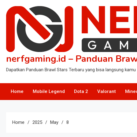
Skip
to
content
nerfgaming.id – Panduan Braw
Dapatkan Panduan Brawl Stars Terbaru yang bisa langsung kamu 
Home
Mobile Legend
Dota 2
Valorant
Mine
Home
2025
May
8