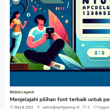
Mobile Legend
Menjelajahi pilihan font terbaik untuk 
0
Tagge
May 8, 2025
admin@nerfgaming.id