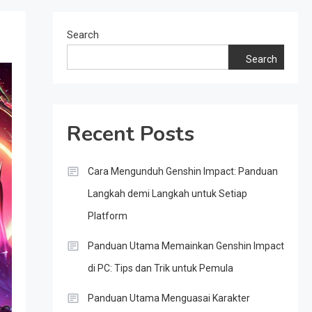
Search
Search
Recent Posts
Cara Mengunduh Genshin Impact: Panduan
Langkah demi Langkah untuk Setiap
Platform
Panduan Utama Memainkan Genshin Impact
di PC: Tips dan Trik untuk Pemula
Panduan Utama Menguasai Karakter