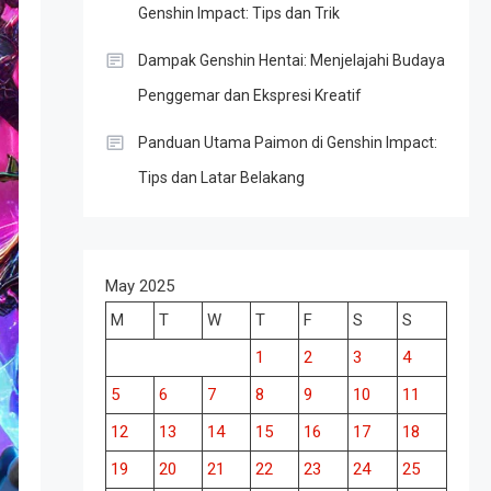
Genshin Impact: Tips dan Trik
Dampak Genshin Hentai: Menjelajahi Budaya
Penggemar dan Ekspresi Kreatif
Panduan Utama Paimon di Genshin Impact:
Tips dan Latar Belakang
May 2025
M
T
W
T
F
S
S
1
2
3
4
5
6
7
8
9
10
11
12
13
14
15
16
17
18
19
20
21
22
23
24
25