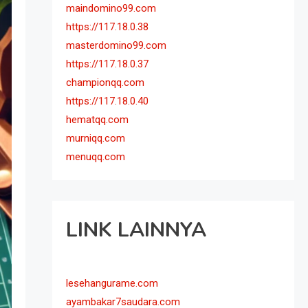
maindomino99.com
https://117.18.0.38
masterdomino99.com
https://117.18.0.37
championqq.com
https://117.18.0.40
hematqq.com
murniqq.com
menuqq.com
LINK LAINNYA
lesehangurame.com
ayambakar7saudara.com