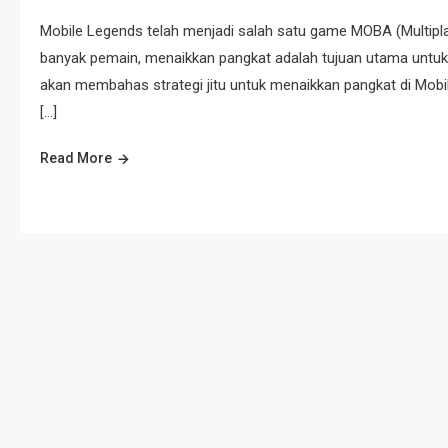
Mobile Legends telah menjadi salah satu game MOBA (Multiplaye
banyak pemain, menaikkan pangkat adalah tujuan utama untuk 
akan membahas strategi jitu untuk menaikkan pangkat di Mobi
[…]
Read More