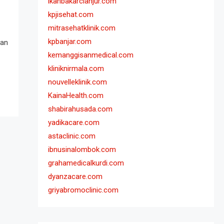
ikanbakarcianjur.com
kpjisehat.com
mitrasehatklinik.com
kpbanjar.com
dan
kemanggisanmedical.com
kliniknirmala.com
nouvelleklinik.com
KainaHealth.com
shabirahusada.com
yadikacare.com
astaclinic.com
ibnusinalombok.com
grahamedicalkurdi.com
dyanzacare.com
griyabromoclinic.com