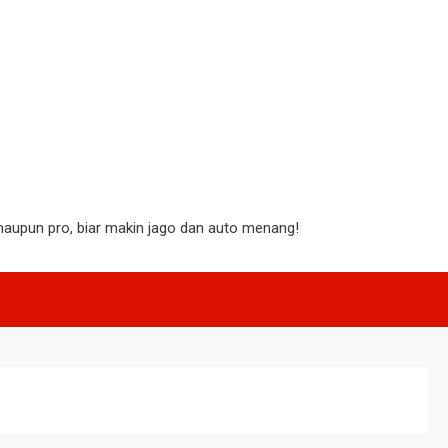
aupun pro, biar makin jago dan auto menang!