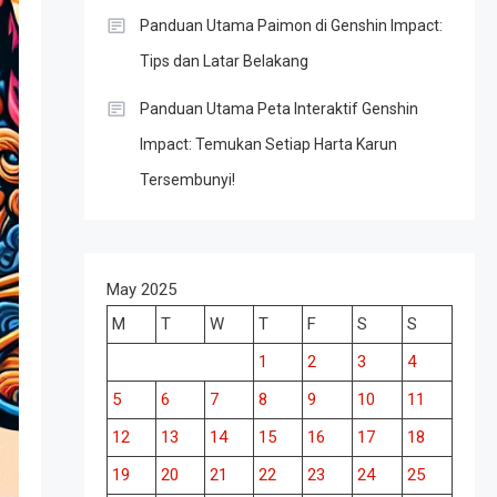
Panduan Utama Paimon di Genshin Impact:
Tips dan Latar Belakang
Panduan Utama Peta Interaktif Genshin
Impact: Temukan Setiap Harta Karun
Tersembunyi!
May 2025
M
T
W
T
F
S
S
1
2
3
4
5
6
7
8
9
10
11
12
13
14
15
16
17
18
19
20
21
22
23
24
25