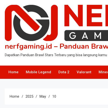
Skip
to
content
nerfgaming.id – Panduan Braw
Dapatkan Panduan Brawl Stars Terbaru yang bisa langsung kamu 
Home
Mobile Legend
Dota 2
Valorant
Mine
Home
2025
May
10