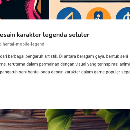
esain karakter legenda seluler
ed
hentai-mobile-legend
ri berbagai pengaruh artistik. Di antara beragam gaya, bentuk seni
 game, terutama dalam permainan dengan visual yang terinspirasi anim
h pengaruh seni hentai pada desain karakter dalam game populer sepe