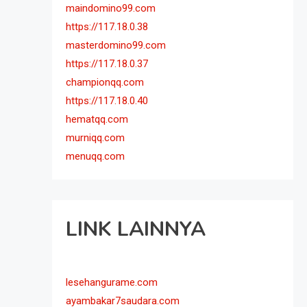
maindomino99.com
https://117.18.0.38
masterdomino99.com
https://117.18.0.37
championqq.com
https://117.18.0.40
hematqq.com
murniqq.com
menuqq.com
LINK LAINNYA
lesehangurame.com
ayambakar7saudara.com