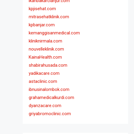
ikanbakarcianjur.com
kpjisehat.com
mitrasehatklinik.com
kpbanjar.com
kemanggisanmedical.com
kliniknirmala.com
nouvelleklinik.com
KainaHealth.com
shabirahusada.com
yadikacare.com
astaclinic.com
ibnusinalombok.com
grahamedicalkurdi.com
dyanzacare.com
griyabromoclinic.com