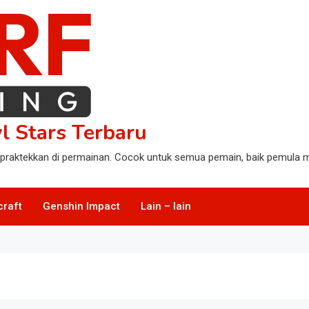
l Stars Terbaru
praktekkan di permainan. Cocok untuk semua pemain, baik pemula m
craft
Genshin Impact
Lain – lain