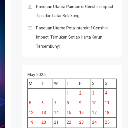
Panduan Utama Paimon di Genshin Impact:
Tips dan Latar Belakang
Panduan Utama Peta Interaktif Genshin
Impact: Temukan Setiap Harta Karun
Tersembunyi!
May 2025
M
T
W
T
F
S
S
1
2
3
4
5
6
7
8
9
10
11
12
13
14
15
16
17
18
19
20
21
22
23
24
25