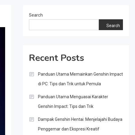
Search
Search
Recent Posts
Panduan Utama Memainkan Genshin Impact
di PC: Tips dan Trik untuk Pemula
Panduan Utama Menguasai Karakter
Genshin Impact: Tips dan Trik
Dampak Genshin Hentai: Menjelajahi Budaya
Penggemar dan Ekspresi Kreatif