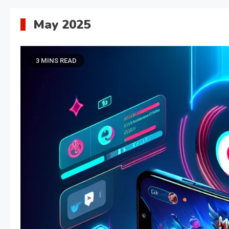
May 2025
3 MINS READ