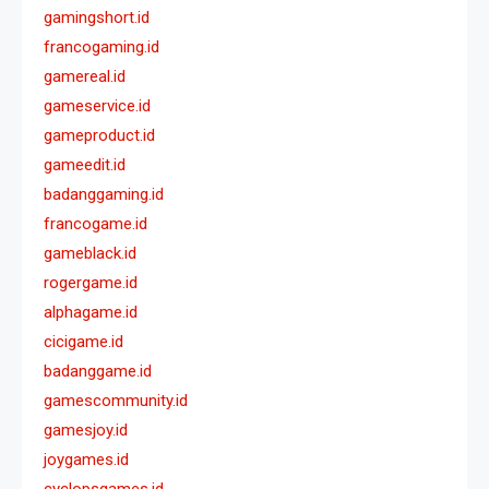
gamingshort.id
francogaming.id
gamereal.id
gameservice.id
gameproduct.id
gameedit.id
badanggaming.id
francogame.id
gameblack.id
rogergame.id
alphagame.id
cicigame.id
badanggame.id
gamescommunity.id
gamesjoy.id
joygames.id