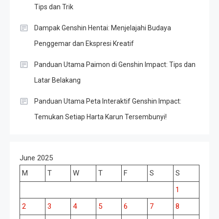
Tips dan Trik
Dampak Genshin Hentai: Menjelajahi Budaya
Penggemar dan Ekspresi Kreatif
Panduan Utama Paimon di Genshin Impact: Tips dan
Latar Belakang
Panduan Utama Peta Interaktif Genshin Impact:
Temukan Setiap Harta Karun Tersembunyi!
June 2025
M
T
W
T
F
S
S
1
2
3
4
5
6
7
8