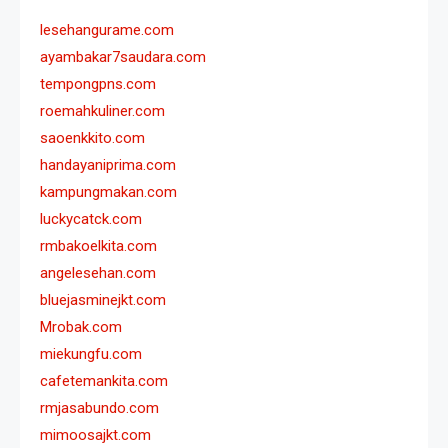
lesehangurame.com
ayambakar7saudara.com
tempongpns.com
roemahkuliner.com
saoenkkito.com
handayaniprima.com
kampungmakan.com
luckycatck.com
rmbakoelkita.com
angelesehan.com
bluejasminejkt.com
Mrobak.com
miekungfu.com
cafetemankita.com
rmjasabundo.com
mimoosajkt.com