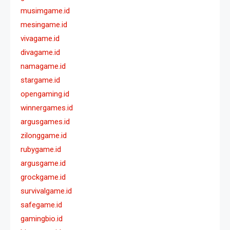
musimgame.id
mesingame.id
vivagame.id
divagame.id
namagame.id
stargame.id
opengaming.id
winnergames.id
argusgames.id
zilonggame.id
rubygame.id
argusgame.id
grockgame.id
survivalgame.id
safegame.id
gamingbio.id