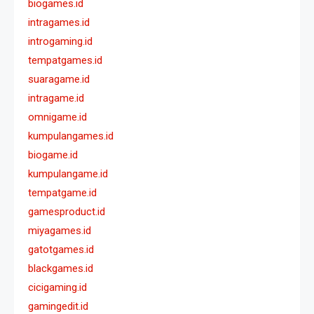
biogames.id
intragames.id
introgaming.id
tempatgames.id
suaragame.id
intragame.id
omnigame.id
kumpulangames.id
biogame.id
kumpulangame.id
tempatgame.id
gamesproduct.id
miyagames.id
gatotgames.id
blackgames.id
cicigaming.id
gamingedit.id