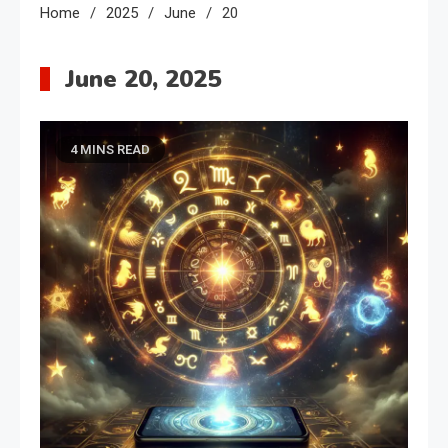
Home
2025
June
20
June 20, 2025
4 MINS READ