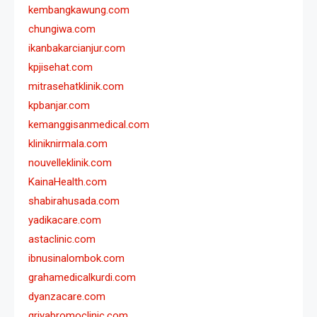
kembangkawung.com
chungiwa.com
ikanbakarcianjur.com
kpjisehat.com
mitrasehatklinik.com
kpbanjar.com
kemanggisanmedical.com
kliniknirmala.com
nouvelleklinik.com
KainaHealth.com
shabirahusada.com
yadikacare.com
astaclinic.com
ibnusinalombok.com
grahamedicalkurdi.com
dyanzacare.com
griyabromoclinic.com