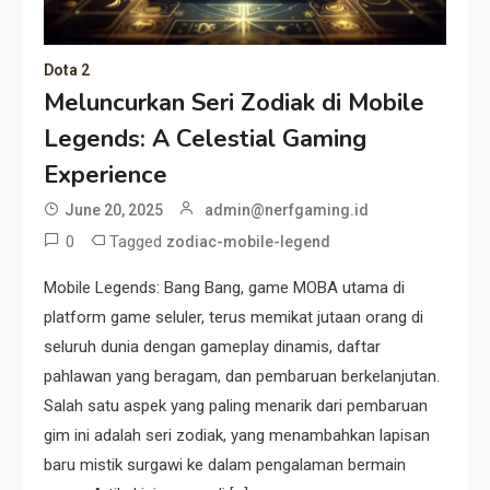
Dota 2
Meluncurkan Seri Zodiak di Mobile
Legends: A Celestial Gaming
Experience
June 20, 2025
admin@nerfgaming.id
0
Tagged
zodiac-mobile-legend
Mobile Legends: Bang Bang, game MOBA utama di
platform game seluler, terus memikat jutaan orang di
seluruh dunia dengan gameplay dinamis, daftar
pahlawan yang beragam, dan pembaruan berkelanjutan.
Salah satu aspek yang paling menarik dari pembaruan
gim ini adalah seri zodiak, yang menambahkan lapisan
baru mistik surgawi ke dalam pengalaman bermain