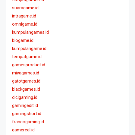
suaragame.id
intragame.id
omnigame.id
kumpulangames.id
biogame.id
kumpulangame.id
tempatgame.id
gamesproduct.id
miyagames.id
gatotgames.id
blackgames.id
cicigaming.id
gamingedit.id
gamingshort.id
francogaming.id
gamereal.id