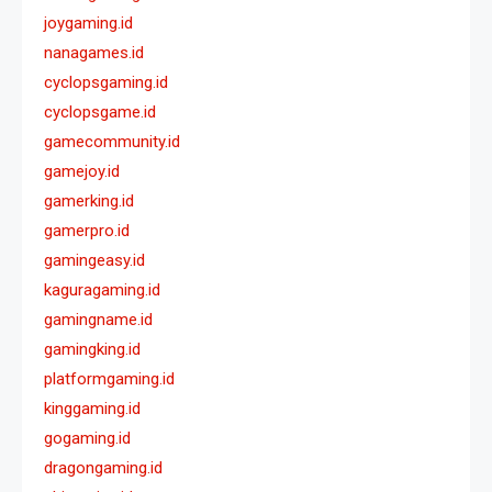
joygaming.id
nanagames.id
cyclopsgaming.id
cyclopsgame.id
gamecommunity.id
gamejoy.id
gamerking.id
gamerpro.id
gamingeasy.id
kaguragaming.id
gamingname.id
gamingking.id
platformgaming.id
kinggaming.id
gogaming.id
dragongaming.id