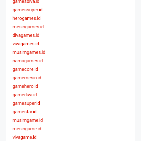
gamesdiva.id
gamessuper.id
herogames.id
mesingames.id
divagames.id
vivagames.id
musimgames.id
namagames.id
gamecore.id
gamemesin.id
gamehero.id
gamediva.id
gamesuper.id
gamestar.id
musimgame.id
mesingame.id
vivagame.id