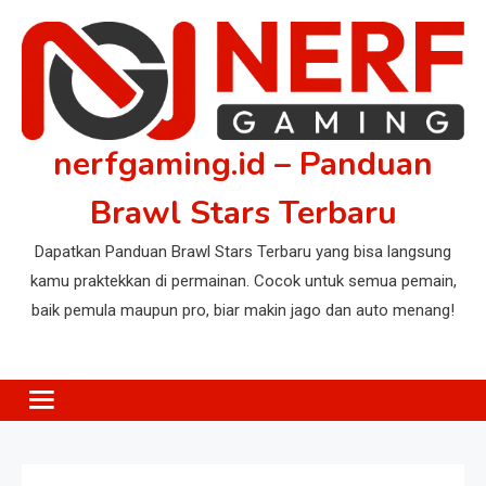
Skip
to
content
nerfgaming.id – Panduan
Brawl Stars Terbaru
Dapatkan Panduan Brawl Stars Terbaru yang bisa langsung
kamu praktekkan di permainan. Cocok untuk semua pemain,
baik pemula maupun pro, biar makin jago dan auto menang!