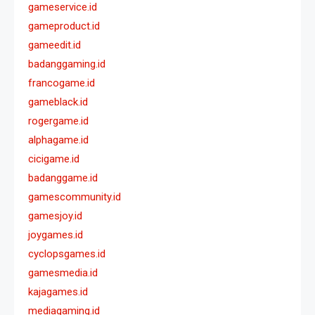
gameservice.id
gameproduct.id
gameedit.id
badanggaming.id
francogame.id
gameblack.id
rogergame.id
alphagame.id
cicigame.id
badanggame.id
gamescommunity.id
gamesjoy.id
joygames.id
cyclopsgames.id
gamesmedia.id
kajagames.id
mediagaming.id