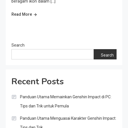
beragam ikon dalam […]
Read More
Search
Search
Recent Posts
Panduan Utama Memainkan Genshin Impact di PC:
Tips dan Trik untuk Pemula
Panduan Utama Menguasai Karakter Genshin Impact:
Tips dan Trik